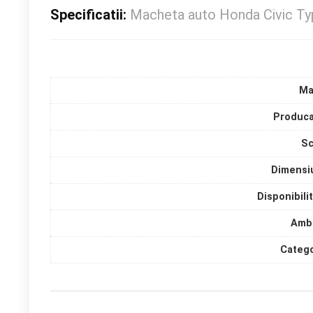
Specificatii:
Macheta auto Honda Civic Ty
Ma
Produca
Sc
Dimensi
Disponibili
Amba
Catego