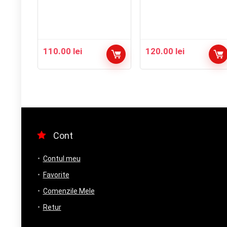
110.00
lei
120.00
lei
Cont
Contul meu
Favorite
Comenzile Mele
Retur