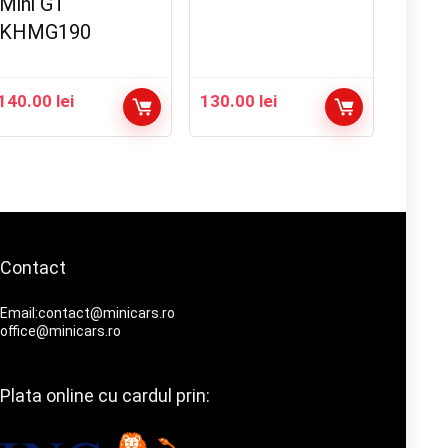
Mini GT
KHMG190
140.00
lei
130.00
lei
Contact
Email:contact@minicars.ro
office@minicars.ro
Plata online cu cardul prin: