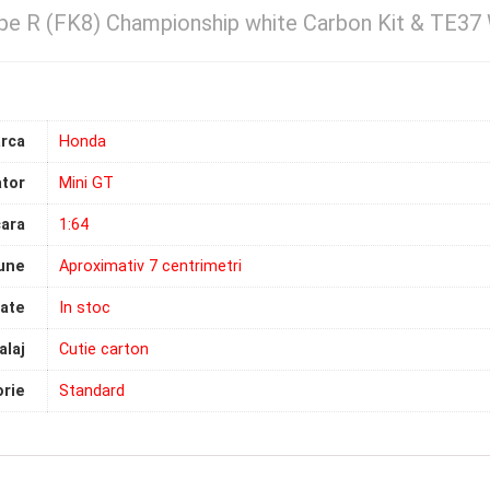
pe R (FK8) Championship white Carbon Kit & TE37 
rca
Honda
tor
Mini GT
ara
1:64
une
Aproximativ 7 centrimetri
tate
In stoc
laj
Cutie carton
rie
Standard