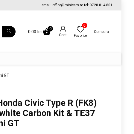
email: office@minicars.ro tel: 0728 814 801
0
0
0.00
lei
Compara
Cont
Favorite
ni GT
onda Civic Type R (FK8)
white Carbon Kit & TE37
ni GT