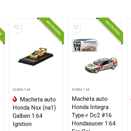
OC
NOU IN STOC
NOU IN STOC
SCARA 1:64
SCARA 1:64
Macheta auto
Macheta auto
Honda Integra
Honda Nsx (na1)
Type-r Dc2 #16
Galben 1:64
Hondasuoer 1:64
Ignition