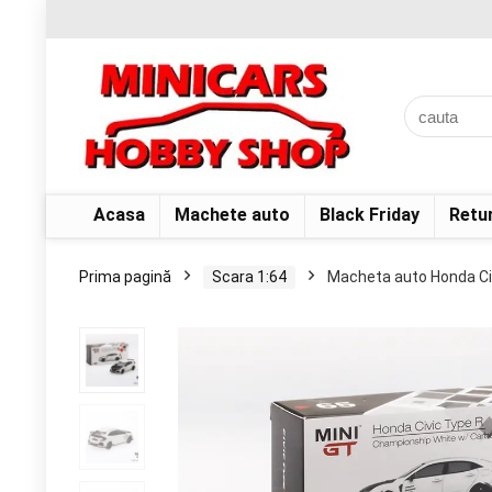
Acasa
Machete auto
Black Friday
Retu
Prima pagină
Scara 1:64
Macheta auto Honda Civ