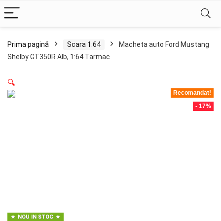
Prima pagină
Scara 1:64
Macheta auto Ford Mustang
Shelby GT350R Alb, 1:64 Tarmac
🔍
Recomandat!
- 17%
NOU IN STOC