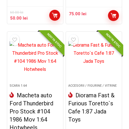
60.00
lei
75.00
lei
Prețul
Prețul
50.00
lei
inițial
curent
a
este:
NOU IN STOC
NOU IN STOC
fost:
50.00 lei.
60.00 lei.
SCARA 1:64
ACCESORII / FIGURINE / VITRINE
Macheta auto
Diorama Fast &
Ford Thunderbird
Furious Toretto`s
Pro Stock #104
Cafe 1:87 Jada
1986 Mov 1:64
Toys
Hotwheels