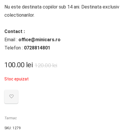
Nu este destinata copiilor sub 14 ani. Destinata exclusiv
colectionarilor.
Contact :
Email :
office@minicars.ro
Telefon :
0728814801
Prețul
Prețul
100.00
lei
120.00
lei
inițial
curent
Stoc epuizat
a
este:
fost:
100.00 lei.
120.00 lei.
Tarmac
SKU:
1279