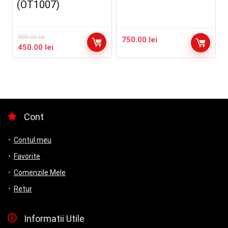
(OT1007)
500.00
lei
750.00
lei
Prețul
Prețul
450.00
lei
inițial
curent
a
este:
fost:
450.00 lei.
500.00 lei.
Cont
Contul meu
Favorite
Comenzile Mele
Retur
Informatii Utile