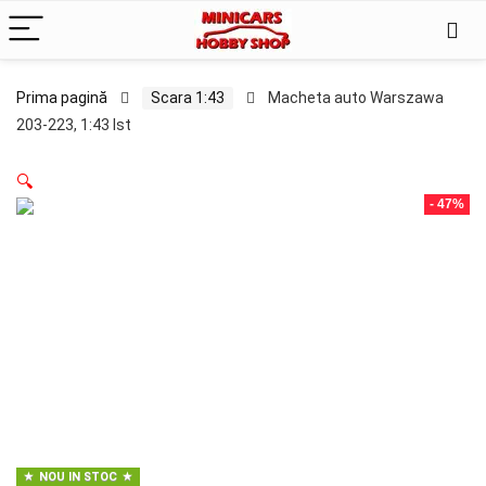
Prima pagină
Scara 1:43
Macheta auto Warszawa
203-223, 1:43 Ist
🔍
- 47%
NOU IN STOC