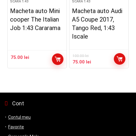
SCARA 1:43
SCARA 1:43
Macheta auto Mini
Macheta auto Audi
cooper The Italian
A5 Coupe 2017,
Job 1:43 Cararama
Tango Red, 1:43
Iscale
100.00
lei
75.00
lei
Prețul
Prețul
75.00
lei
inițial
curent
a
este:
fost:
75.00 lei.
100.00 lei.
Cont
Contul meu
Favorite