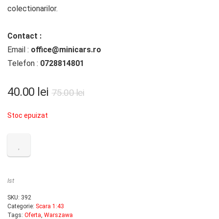
colectionarilor.
Contact :
Email :
office@minicars.ro
Telefon :
0728814801
Prețul
Prețul
40.00
lei
75.00
lei
inițial
curent
Stoc epuizat
a
este:
fost:
40.00 lei.
75.00 lei.
Ist
SKU:
392
Categorie:
Scara 1:43
Tags:
Oferta
,
Warszawa