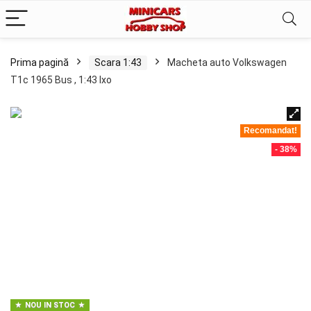
Prima pagină
Scara 1:43
Macheta auto Volkswagen
T1c 1965 Bus , 1:43 Ixo
Recomandat!
- 38%
NOU IN STOC