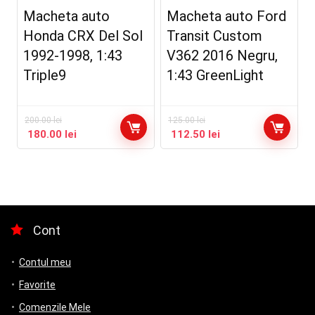
Macheta auto
Macheta auto Ford
Honda CRX Del Sol
Transit Custom
1992-1998, 1:43
V362 2016 Negru,
Triple9
1:43 GreenLight
200.00
lei
125.00
lei
180.00
lei
112.50
lei
Cont
Contul meu
Favorite
Comenzile Mele