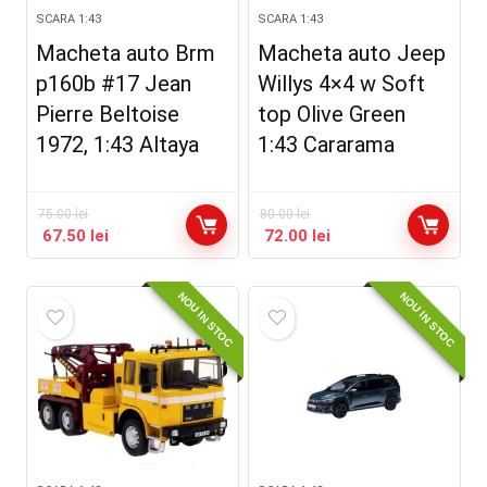
SCARA 1:43
SCARA 1:43
Macheta auto Brm
Macheta auto Jeep
p160b #17 Jean
Willys 4×4 w Soft
Pierre Beltoise
top Olive Green
1972, 1:43 Altaya
1:43 Cararama
75.00
lei
80.00
lei
67.50
lei
72.00
lei
NOU IN STOC
NOU IN STOC