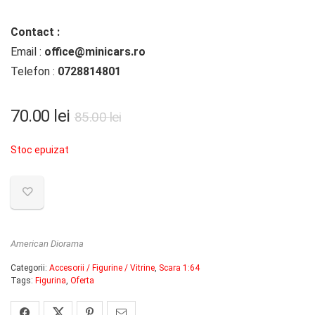
Contact :
Email :
office@minicars.ro
Telefon :
0728814801
Prețul
Prețul
70.00
lei
85.00
lei
inițial
curent
Stoc epuizat
a
este:
fost:
70.00 lei.
85.00 lei.
American Diorama
Categorii:
Accesorii / Figurine / Vitrine
,
Scara 1:64
Tags:
Figurina
,
Oferta