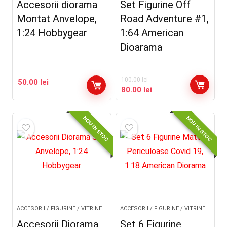
Accesorii diorama
Set Figurine Off
Montat Anvelope,
Road Adventure #1,
1:24 Hobbygear
1:64 American
Dioarama
100.00
lei
50.00
lei
Prețul
Prețul
80.00
lei
inițial
curent
a
este:
NOU IN STOC
NOU IN STOC
fost:
80.00 lei.
100.00 lei.
ACCESORII / FIGURINE / VITRINE
ACCESORII / FIGURINE / VITRINE
Accesorii Diorama
Set 6 Figurine