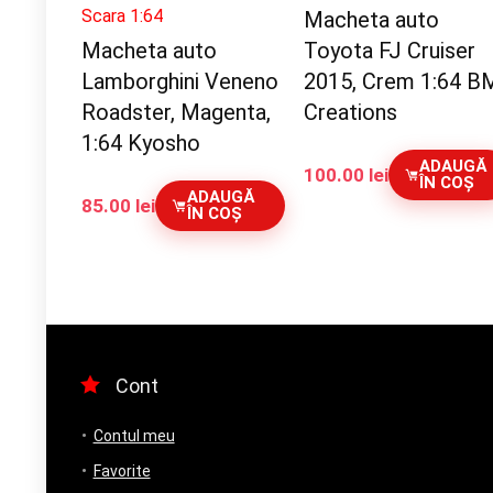
Scara 1:64
Macheta auto
Macheta auto
Toyota FJ Cruiser
Lamborghini Veneno
2015, Crem 1:64 B
Roadster, Magenta,
Creations
1:64 Kyosho
ADAUGĂ
100.00
lei
ÎN COȘ
ADAUGĂ
85.00
lei
ÎN COȘ
Cont
Contul meu
Favorite