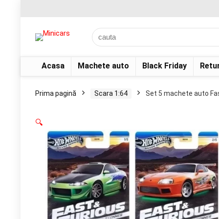
Acasa
Machete auto
Black Friday
Retu
Prima pagină
Scara 1:64
Set 5 machete auto Fas
🔍