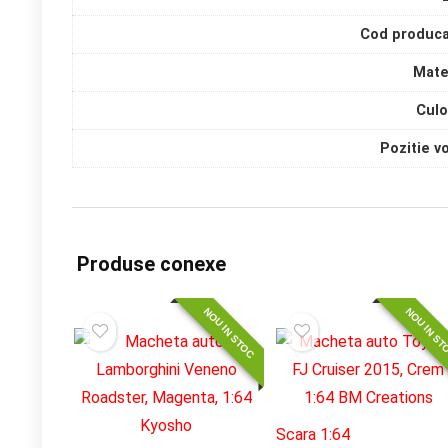
Cod produca
Mate
Culo
Pozitie v
Produse conexe
NOU IN STOC
NOU IN S
Scara 1:64