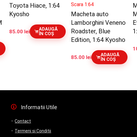
Scara 1:64
Toyota Hiace, 1:64
M
Kyosho
Macheta auto
M
M
Lamborghini Veneno
E
ADAUGĂ
Roadster, Blue
1
85.00
lei
ÎN COȘ
Edition, 1:64 Kyosho
1
ADAUGĂ
85.00
lei
ÎN COȘ
Informatii Utile
Contact
Termeni si Conditii