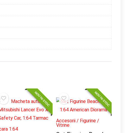
NOU IN STOC
NOU IN STOC
Accesorii / Figurine /
Vitrine
cara 1:64