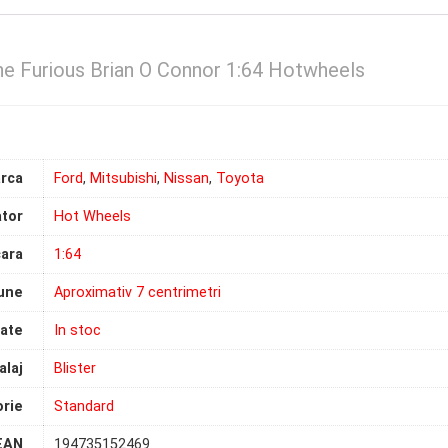
he Furious Brian O Connor 1:64 Hotwheels
rca
Ford
,
Mitsubishi
,
Nissan
,
Toyota
tor
Hot Wheels
ara
1:64
une
Aproximativ 7 centrimetri
tate
In stoc
laj
Blister
rie
Standard
EAN
194735152469