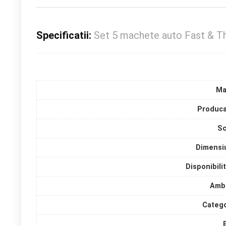
Specificatii:
Set 5 machete auto Fast & T
Ma
Produca
Sc
Dimensi
Disponibili
Amba
Catego