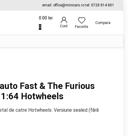
email: office@minicars.ro tel: 0728 814 801
0.00
lei
Compara
Cont
0
Favorite
auto Fast & The Furious
 1:64 Hotwheels
etal de catre Hotwheels. Versiune sealed (fără