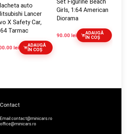
Set Figurine Beach
acheta auto
Girls, 1:64 American
itsubishi Lancer
Diorama
vo X Safety Car,
:64 Tarmac
ADAUGĂ
90.00
lei
ÎN COȘ
ADAUGĂ
00.00
lei
ÎN COȘ
Contact
Email:contact@minicars.ro
office@minicars.ro