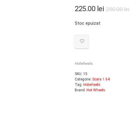
Pr
Pr
225.00
lei
250.00
lei
in
c
Stoc epuizat
a
es
fo
22
25
Hotwheels
SKU:
15
Categorie:
Scara 1:64
Tag:
Hotwheels
Brand:
Hot Wheels