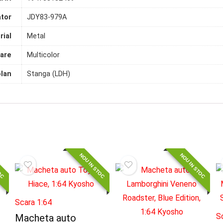
tor
JDY83-979A
rial
Metal
are
Multicolor
olan
Stanga (LDH)
TOC
NOU IN STOC
NOU IN STOC
Scara 1:64
S
Macheta auto