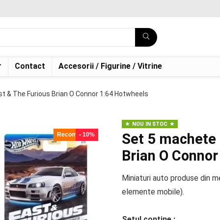
r
Contact
Accesorii / Figurine / Vitrine
t & The Furious Brian O Connor 1:64 Hotwheels
NOU IN STOC
Set 5 machete 
Recomandat!
- 10%
Brian O Connor
Miniaturi auto produse din m
elemente mobile).
Setul contine :