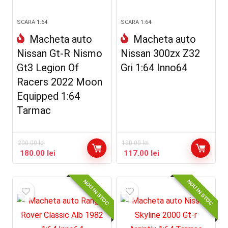
SCARA 1:64
SCARA 1:64
Macheta auto
Macheta auto
Nissan Gt-R Nismo
Nissan 300zx Z32
Gt3 Legion Of
Gri 1:64 Inno64
Racers 2022 Moon
Equipped 1:64
Tarmac
200.00
lei
130.00
lei
180.00
lei
117.00
lei
NOU IN STOC
NOU IN STOC