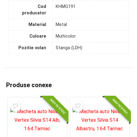
Cod
KHMG191
producator
Material
Metal
Culoare
Multicolor
Pozitie volan
Stanga (LDH)
Produse conexe
NOU IN STOC
NOU IN STOC