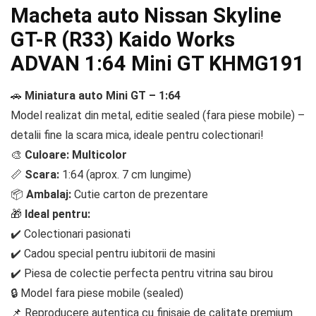
Macheta auto Nissan Skyline
GT-R (R33) Kaido Works
ADVAN 1:64 Mini GT KHMG191
🚗
Miniatura auto Mini GT – 1:64
Model realizat din metal, editie sealed (fara piese mobile) –
detalii fine la scara mica, ideale pentru colectionari!
🎨
Culoare: Multicolor
📏
Scara:
1:64 (aprox. 7 cm lungime)
📦
Ambalaj:
Cutie carton de prezentare
🎁
Ideal pentru:
✔️ Colectionari pasionati
✔️ Cadou special pentru iubitorii de masini
✔️ Piesa de colectie perfecta pentru vitrina sau birou
🔒 Model fara piese mobile (sealed)
📌 Reproducere autentica cu finisaje de calitate premium