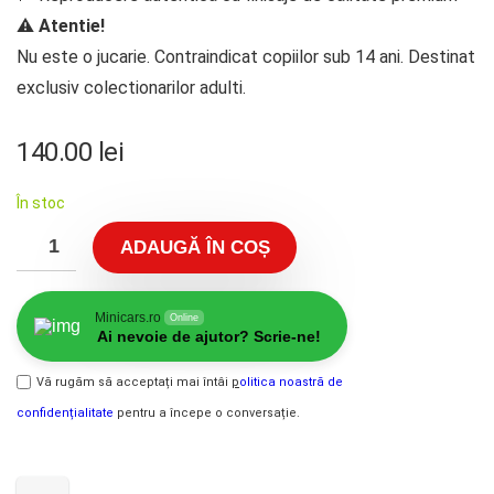
⚠️
Atentie!
Nu este o jucarie. Contraindicat copiilor sub 14 ani. Destinat
exclusiv colectionarilor adulti.
140.00
lei
În stoc
ADAUGĂ ÎN COȘ
Minicars.ro
Online
Ai nevoie de ajutor? Scrie-ne!
Vă rugăm să acceptați mai întâi
p
olitica noastră de
confidențialitate
pentru a începe o conversație.