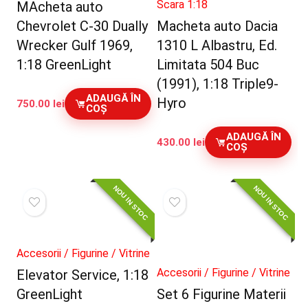
Scara 1:18
MAcheta auto
Chevrolet C-30 Dually
Macheta auto Dacia
Wrecker Gulf 1969,
1310 L Albastru, Ed.
1:18 GreenLight
Limitata 504 Buc
(1991), 1:18 Triple9-
ADAUGĂ ÎN
Hyro
750.00
lei
COȘ
ADAUGĂ ÎN
430.00
lei
COȘ
NOU IN STOC
NOU IN STOC
Accesorii / Figurine / Vitrine
Accesorii / Figurine / Vitrine
Elevator Service, 1:18
GreenLight
Set 6 Figurine Materii