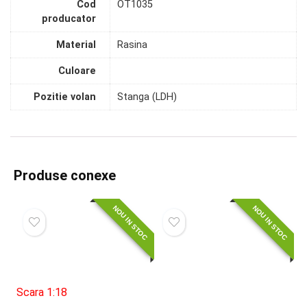
Cod
OT1035
producator
Material
Rasina
Culoare
Pozitie volan
Stanga (LDH)
Produse conexe
NOU IN STOC
NOU IN STOC
Scara 1:18