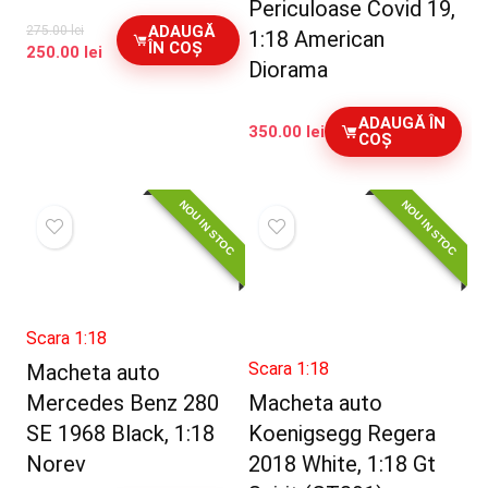
Periculoase Covid 19,
ADAUGĂ
275.00
lei
1:18 American
ÎN COȘ
Prețul
Prețul
250.00
lei
Diorama
inițial
curent
a
este:
fost:
250.00 lei.
ADAUGĂ ÎN
350.00
lei
275.00 lei.
COȘ
NOU IN STOC
NOU IN STOC
Scara 1:18
Scara 1:18
Macheta auto
Mercedes Benz 280
Macheta auto
SE 1968 Black, 1:18
Koenigsegg Regera
Norev
2018 White, 1:18 Gt