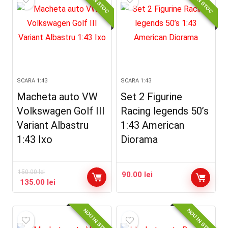
NOU IN STOC
NOU IN STOC
SCARA 1:43
SCARA 1:43
Macheta auto VW
Set 2 Figurine
Volkswagen Golf III
Racing legends 50’s
Variant Albastru
1:43 American
1:43 Ixo
Diorama
150.00
lei
90.00
lei
135.00
lei
NOU IN STOC
NOU IN STOC