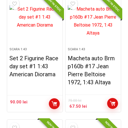
NOU IN STOC
NOU IN STOC
SCARA 1:43
SCARA 1:43
Set 2 Figurine Race
Macheta auto Brm
day set #1 1:43
p160b #17 Jean
American Diorama
Pierre Beltoise
1972, 1:43 Altaya
75.00
lei
90.00
lei
67.50
lei