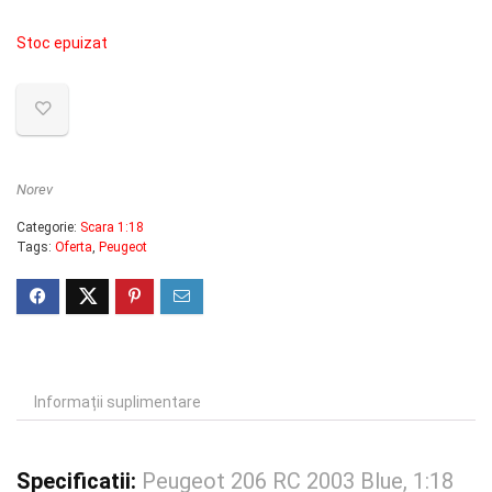
inițial
curent
Stoc epuizat
a
este:
fost:
280.00 lei.
320.00 lei.
Norev
Categorie:
Scara 1:18
Tags:
Oferta
,
Peugeot
Informații suplimentare
Specificatii:
Peugeot 206 RC 2003 Blue, 1:18