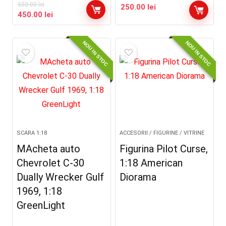
550.00
lei
250.00
lei
Prețul
Prețul
450.00
lei
inițial
curent
a
este:
NOU IN STOC
NOU IN STOC
fost:
450.00 lei.
550.00 lei.
SCARA 1:18
ACCESORII / FIGURINE / VITRINE
MAcheta auto
Figurina Pilot Curse,
Chevrolet C-30
1:18 American
Dually Wrecker Gulf
Diorama
1969, 1:18
GreenLight