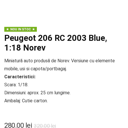
NOU IN STOC
Peugeot 206 RC 2003 Blue,
1:18 Norev
Miniatură auto produsă de Norev. Versiune cu elemente
mobile, usi si capota/portbagaj.
Caracteristici:
Scara: 1/18.
Dimensiuni: aprox. 25 cm lungime.
Ambalaj: Cutie carton.
Prețul
Prețul
280.00
lei
320.00
lei