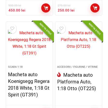
500.00
lei
275.00
lei
Prețul
Prețul
Prețul
Prețul
450.00
lei
250.00
lei
inițial
curent
inițial
curent
a
este:
a
este:
NOU IN STOC
NOU IN STOC
fost:
450.00 lei.
fost:
250.00 lei.
500.00 lei.
275.00 lei.
SCARA 1:18
ACCESORII / FIGURINE / VITRINE
Macheta auto
Macheta auto
Koenigsegg Regera
Platforma Auto,
2018 White, 1:18 Gt
1:18 Otto (OT225)
Spirit (GT391)