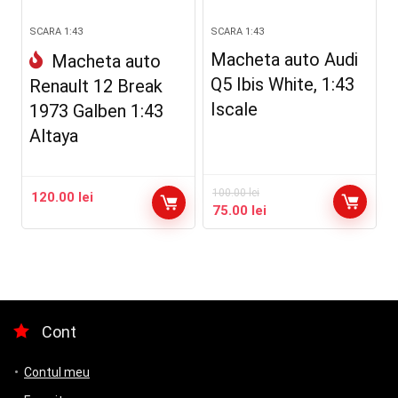
SCARA 1:43
SCARA 1:43
Macheta auto Audi
Macheta auto
Q5 Ibis White, 1:43
Renault 12 Break
Iscale
1973 Galben 1:43
Altaya
100.00
lei
120.00
lei
Prețul
Prețul
75.00
lei
inițial
curent
a
este:
fost:
75.00 lei.
100.00 lei.
Cont
Contul meu