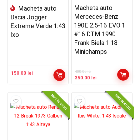
Macheta auto
Macheta auto
Mercedes-Benz
Dacia Jogger
190E 2.5-16 EVO 1
Extreme Verde 1:43
#16 DTM 1990
Ixo
Frank Biela 1:18
Minichamps
400.00
lei
150.00
lei
Prețul
Prețul
350.00
lei
inițial
curent
a
este:
NOU IN STOC
NOU IN STOC
fost:
350.00 lei.
400.00 lei.