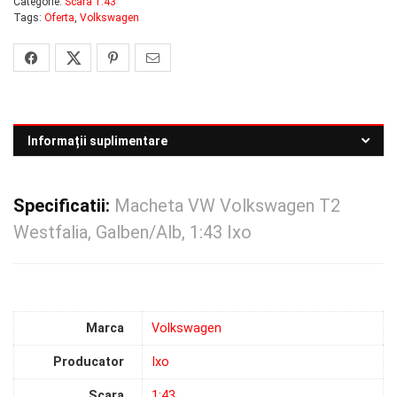
Categorie:
Scara 1:43
Tags:
Oferta
,
Volkswagen
Informații suplimentare
Specificatii:
Macheta VW Volkswagen T2
Westfalia, Galben/Alb, 1:43 Ixo
Marca
Volkswagen
Producator
Ixo
Scara
1:43