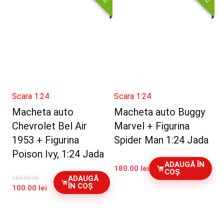
Scara 1:24
Scara 1:24
Macheta auto
Macheta auto Buggy
Chevrolet Bel Air
Marvel + Figurina
1953 + Figurina
Spider Man 1:24 Jada
Poison Ivy, 1:24 Jada
ADAUGĂ ÎN
180.00
lei
COȘ
ADAUGĂ
180.00
lei
ÎN COȘ
Prețul
Prețul
100.00
lei
inițial
curent
a
este:
fost:
100.00 lei.