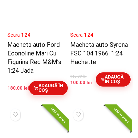
Scara 1:24
Scara 1:24
Macheta auto Ford
Macheta auto Syrena
Econoline Mari Cu
FSO 104 1966, 1:24
Figurina Red M&M’s
Hachette
1:24 Jada
ADAUGĂ
115.00
lei
ÎN COȘ
Prețul
Prețul
100.00
lei
ADAUGĂ ÎN
180.00
lei
inițial
curent
COȘ
a
este:
fost:
100.00 lei.
115.00 lei.
NOU IN STOC
NOU IN STOC