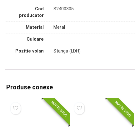
Cod
S2400305
producator
Material
Metal
Culoare
Pozitie volan
Stanga (LDH)
Produse conexe
NOU IN STOC
NOU IN STOC