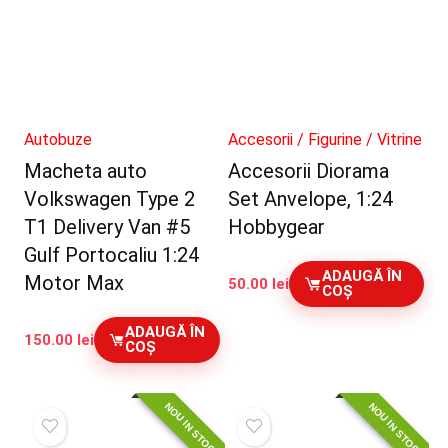
Autobuze
Accesorii / Figurine / Vitrine
Macheta auto
Accesorii Diorama
Volkswagen Type 2
Set Anvelope, 1:24
T1 Delivery Van #5
Hobbygear
Gulf Portocaliu 1:24
ADAUGĂ ÎN
Motor Max
50.00
lei
COȘ
ADAUGĂ ÎN
150.00
lei
COȘ
NOU IN STOC
NOU IN STOC