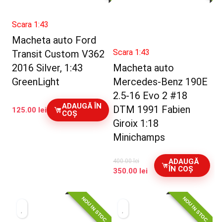
Scara 1:43
Macheta auto Ford
Scara 1:43
Transit Custom V362
2016 Silver, 1:43
Macheta auto
GreenLight
Mercedes-Benz 190E
2.5-16 Evo 2 #18
ADAUGĂ ÎN
DTM 1991 Fabien
125.00
lei
COȘ
Giroix 1:18
Minichamps
ADAUGĂ
400.00
lei
ÎN COȘ
Prețul
Prețul
350.00
lei
inițial
curent
a
este:
NOU IN STOC
NOU IN STOC
fost:
350.00 lei.
400.00 lei.