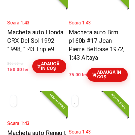
Scara 1:43
Scara 1:43
Macheta auto Honda
Macheta auto Brm
CRX Del Sol 1992-
p160b #17 Jean
1998, 1:43 Triple9
Pierre Beltoise 1972,
1:43 Altaya
ADAUGĂ
200.00
lei
ÎN COȘ
Prețul
Prețul
150.00
lei
ADAUGĂ ÎN
75.00
lei
inițial
curent
COȘ
a
este:
fost:
150.00 lei.
200.00 lei.
NOU IN STOC
NOU IN STOC
Scara 1:43
Scara 1:43
Macheta auto Renault