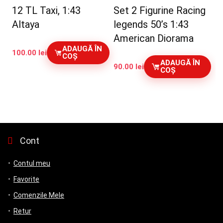
12 TL Taxi, 1:43
Set 2 Figurine Racing
Altaya
legends 50’s 1:43
American Diorama
ADAUGĂ ÎN
100.00
lei
COȘ
ADAUGĂ ÎN
90.00
lei
COȘ
Cont
Contul meu
Favorite
Comenzile Mele
Retur