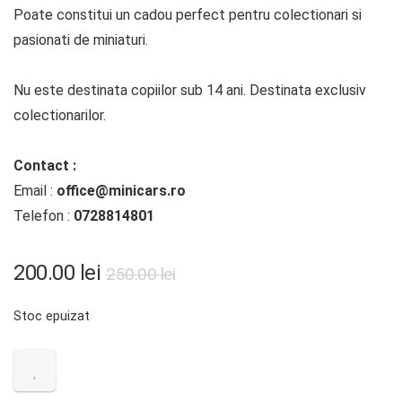
Poate constitui un cadou perfect pentru colectionari si
pasionati de miniaturi.
Nu este destinata copiilor sub 14 ani. Destinata exclusiv
colectionarilor.
Contact :
Email :
office@minicars.ro
Telefon :
0728814801
Prețul
Prețul
200.00
lei
250.00
lei
inițial
curent
Stoc epuizat
a
este:
fost:
200.00 lei.
250.00 lei.