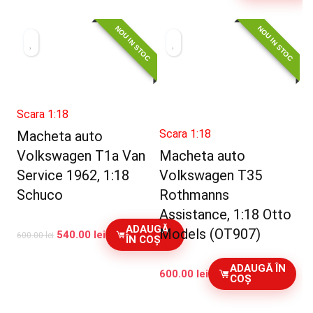
NOU IN STOC
NOU IN STOC
Scara 1:18
Scara 1:18
Macheta auto
Volkswagen T1a Van
Macheta auto
Service 1962, 1:18
Volkswagen T35
Schuco
Rothmanns
Assistance, 1:18 Otto
ADAUGĂ
Models (OT907)
540.00
lei
600.00
lei
ÎN COȘ
ADAUGĂ ÎN
600.00
lei
COȘ