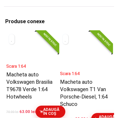
Produse conexe
NOU IN STOC
NOU IN STOC
Scara 1:64
Scara 1:64
Macheta auto
Volkswagen Brasilia
Macheta auto
T9678 Verde 1:64
Volkswagen T1 Van
Hotwheels
Porsche-Diesel, 1:64
Schuco
ADAUGĂ
63.00
lei
70.00
lei
ÎN COȘ
ADAUGĂ