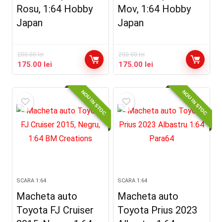
Rosu, 1:64 Hobby
Mov, 1:64 Hobby
Japan
Japan
200.00
lei
200.00
lei
Prețul
Prețul
Prețul
Prețul
175.00
lei
175.00
lei
inițial
curent
inițial
curent
a
este:
a
este:
NOU IN STOC
NOU IN STOC
fost:
175.00 lei.
fost:
175.00 lei.
200.00 lei.
200.00 lei.
SCARA 1:64
SCARA 1:64
Macheta auto
Macheta auto
Toyota FJ Cruiser
Toyota Prius 2023