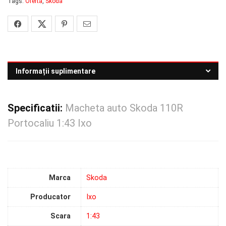
Tags:
Oferta
,
Skoda
Informații suplimentare
Specificatii:
Macheta auto Skoda 110R
Portocaliu 1:43 Ixo
Marca
Skoda
Producator
Ixo
Scara
1:43