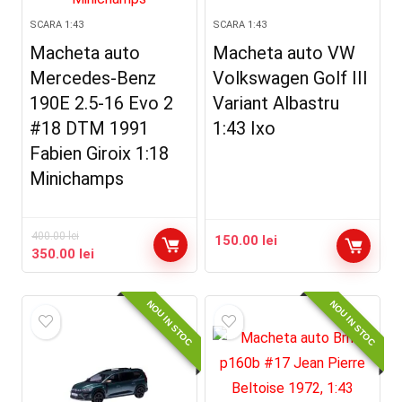
SCARA 1:43
SCARA 1:43
Macheta auto
Macheta auto VW
Mercedes-Benz
Volkswagen Golf III
190E 2.5-16 Evo 2
Variant Albastru
#18 DTM 1991
1:43 Ixo
Fabien Giroix 1:18
Minichamps
400.00
lei
150.00
lei
Prețul
Prețul
350.00
lei
inițial
curent
a
este:
NOU IN STOC
NOU IN STOC
fost:
350.00 lei.
400.00 lei.