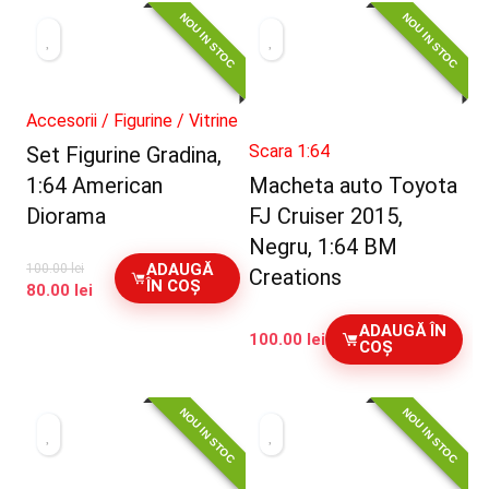
NOU IN STOC
NOU IN STOC
Accesorii / Figurine / Vitrine
Scara 1:64
Set Figurine Gradina,
1:64 American
Macheta auto Toyota
Diorama
FJ Cruiser 2015,
Negru, 1:64 BM
ADAUGĂ
100.00
lei
Creations
ÎN COȘ
Prețul
Prețul
80.00
lei
inițial
curent
ADAUGĂ ÎN
a
este:
100.00
lei
COȘ
fost:
80.00 lei.
100.00 lei.
NOU IN STOC
NOU IN STOC