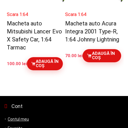
Scara 1:64
Scara 1:64
Macheta auto
Macheta auto Acura
Mitsubishi Lancer Evo
Integra 2001 Type-R,
X Safety Car, 1:64
1:64 Johnny Lightning
Tarmac
ADAUGĂ ÎN
70.00
lei
COȘ
ADAUGĂ ÎN
100.00
lei
COȘ
Cont
Contul meu