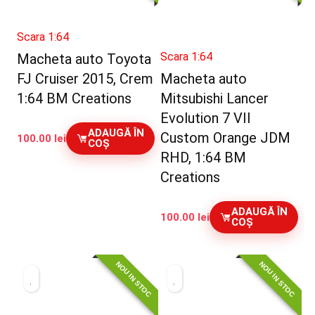
Scara 1:64
Scara 1:64
Macheta auto Toyota
FJ Cruiser 2015, Crem
Macheta auto
1:64 BM Creations
Mitsubishi Lancer
Evolution 7 VII
ADAUGĂ ÎN
Custom Orange JDM
100.00
lei
COȘ
RHD, 1:64 BM
Creations
ADAUGĂ ÎN
100.00
lei
COȘ
NOU IN STOC
NOU IN STOC