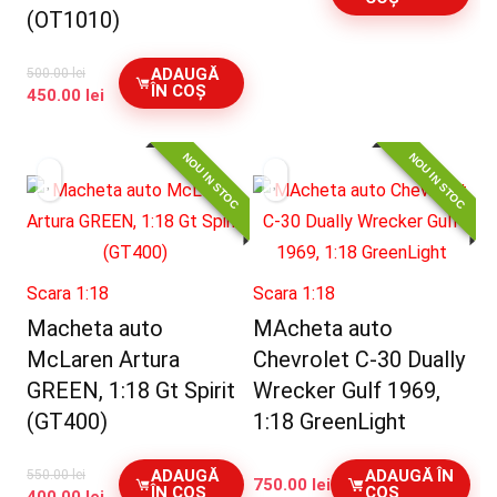
(OT1010)
ADAUGĂ
500.00
lei
ÎN COȘ
Prețul
Prețul
450.00
lei
inițial
curent
a
este:
NOU IN STOC
NOU IN STOC
fost:
450.00 lei.
500.00 lei.
Scara 1:18
Scara 1:18
Macheta auto
MAcheta auto
McLaren Artura
Chevrolet C-30 Dually
GREEN, 1:18 Gt Spirit
Wrecker Gulf 1969,
(GT400)
1:18 GreenLight
ADAUGĂ
ADAUGĂ ÎN
550.00
lei
750.00
lei
ÎN COȘ
COȘ
Prețul
Prețul
400.00
lei