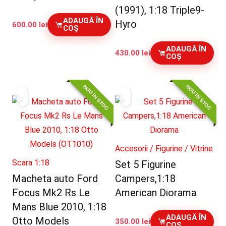
(1991), 1:18 Triple9-
ADAUGĂ ÎN
Hyro
600.00
lei
COȘ
ADAUGĂ ÎN
430.00
lei
COȘ
NOU IN STOC
NOU IN STOC
Accesorii / Figurine / Vitrine
Scara 1:18
Set 5 Figurine
Macheta auto Ford
Campers,1:18
Focus Mk2 Rs Le
American Diorama
Mans Blue 2010, 1:18
ADAUGĂ ÎN
Otto Models
350.00
lei
COȘ