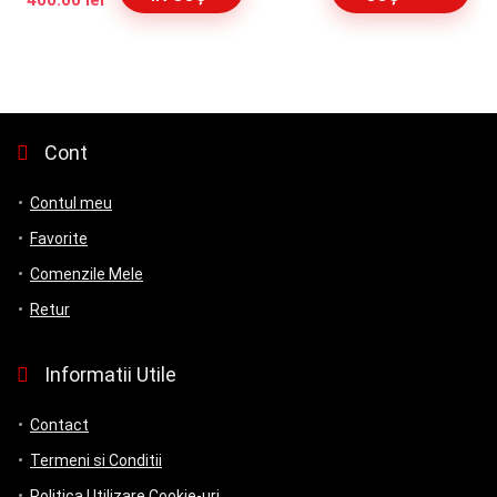
inițial
curent
a
este:
fost:
400.00 lei.
550.00 lei.
Cont
Contul meu
Favorite
Comenzile Mele
Retur
Informatii Utile
Contact
Termeni si Conditii
Politica Utilizare Cookie-uri