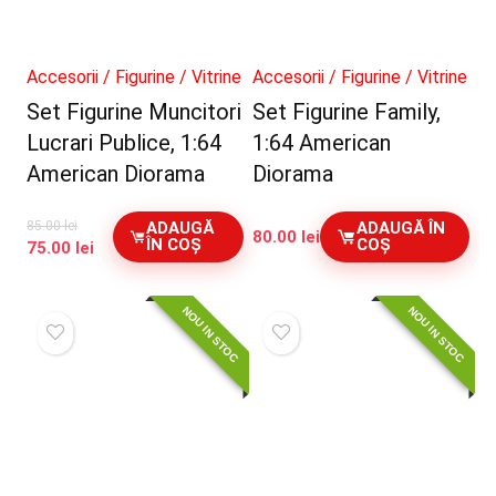
Accesorii / Figurine / Vitrine
Accesorii / Figurine / Vitrine
Set Figurine Muncitori
Set Figurine Family,
Lucrari Publice, 1:64
1:64 American
American Diorama
Diorama
ADAUGĂ
ADAUGĂ ÎN
85.00
lei
80.00
lei
ÎN COȘ
COȘ
Prețul
Prețul
75.00
lei
inițial
curent
a
este:
NOU IN STOC
NOU IN STOC
fost:
75.00 lei.
85.00 lei.