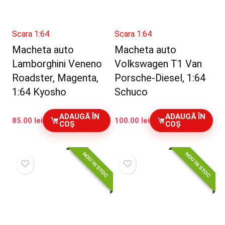
Scara 1:64
Scara 1:64
Macheta auto
Macheta auto
Lamborghini Veneno
Volkswagen T1 Van
Roadster, Magenta,
Porsche-Diesel, 1:64
1:64 Kyosho
Schuco
ADAUGĂ ÎN
ADAUGĂ ÎN
85.00
lei
100.00
lei
COȘ
COȘ
NOU IN STOC
NOU IN STOC