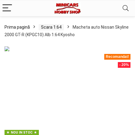
Prima pagină
Scara 1:64
Macheta auto Nissan Skyline
2000 GT-R (KPGC10) Alb 1:64 Kyosho
Recomandat!
- 20%
NOU IN STOC