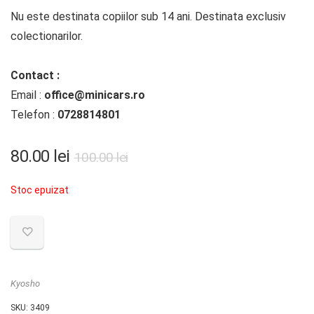
Nu este destinata copiilor sub 14 ani. Destinata exclusiv
colectionarilor.
Contact :
Email :
office@minicars.ro
Telefon :
0728814801
Prețul
Prețul
80.00
lei
100.00
lei
inițial
curent
Stoc epuizat
a
este:
fost:
80.00 lei.
100.00 lei.
Kyosho
SKU:
3409