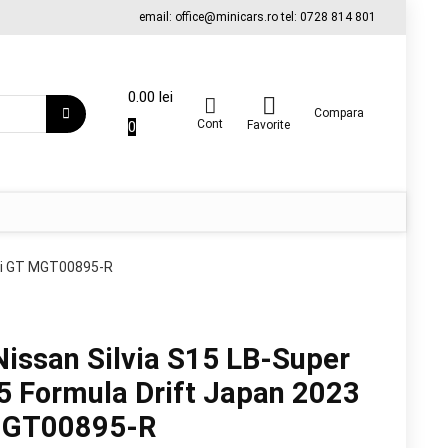
email: office@minicars.ro tel: 0728 814 801
0.00
lei
Compara
Cont
0
Favorite
ini GT MGT00895-R
issan Silvia S15 LB-Super
5 Formula Drift Japan 2023
 MGT00895-R