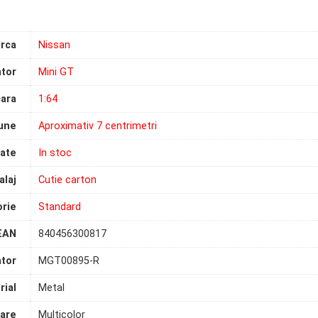
rca
Nissan
tor
Mini GT
ara
1:64
une
Aproximativ 7 centrimetri
tate
In stoc
laj
Cutie carton
rie
Standard
EAN
840456300817
tor
MGT00895-R
rial
Metal
are
Multicolor