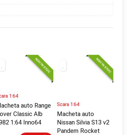
NOU IN STOC
NOU IN STOC
cara 1:64
Scara 1:64
acheta auto Range
over Classic Alb
Macheta auto
982 1:64 Inno64
Nissan Silvia S13 v2
Pandem Rocket