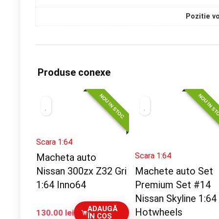
Pozitie v
Produse conexe
NOU IN STOC
NOU IN S
Scara 1:64
Scara 1:64
Macheta auto
Nissan 300zx Z32 Gri
Machete auto Set
1:64 Inno64
Premium Set #14
Nissan Skyline 1:64
ADAUGĂ
Hotwheels
130.00
lei
ÎN COȘ