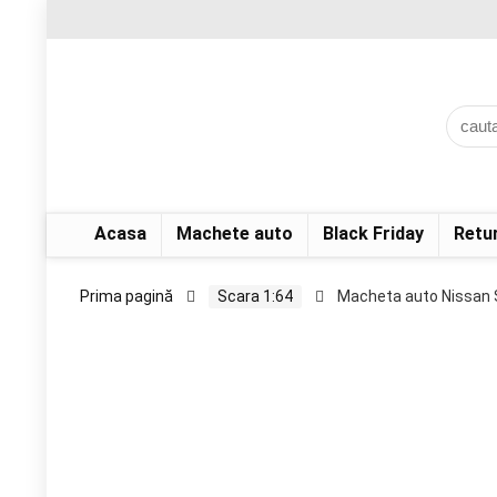
Acasa
Machete auto
Black Friday
Retu
Prima pagină
Scara 1:64
Macheta auto Nissan S