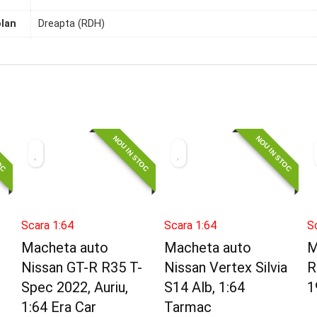
olan
Dreapta (RDH)
TOC
NOU IN STOC
NOU IN STOC
Scara 1:64
Scara 1:64
S
Macheta auto
Macheta auto
M
Nissan GT-R R35 T-
Nissan Vertex Silvia
R
Spec 2022, Auriu,
S14 Alb, 1:64
1
1:64 Era Car
Tarmac