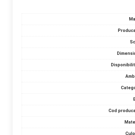
Ma
Produca
Sc
Dimensi
Disponibili
Amba
Catego
Cod produca
Mate
Culo