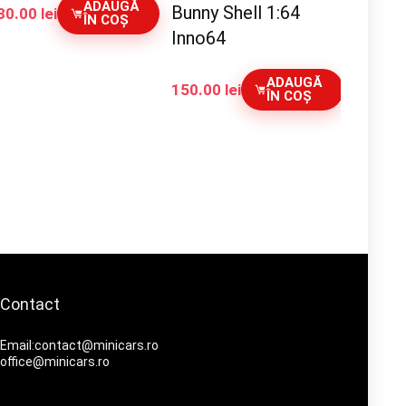
ADAUGĂ
Bunny Shell 1:64
30.00
lei
ÎN COȘ
Inno64
ADAUGĂ
150.00
lei
ÎN COȘ
Contact
Email:contact@minicars.ro
office@minicars.ro