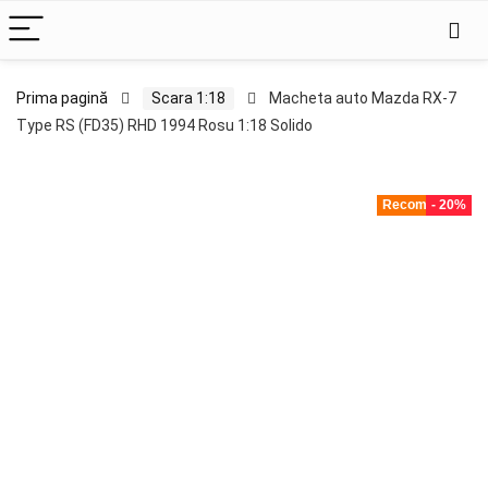
Prima pagină
Scara 1:18
Macheta auto Mazda RX-7
Type RS (FD35) RHD 1994 Rosu 1:18 Solido
Recomandat!
- 20%