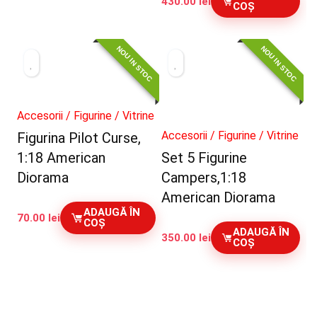
430.00
lei
COȘ
NOU IN STOC
NOU IN STOC
Accesorii / Figurine / Vitrine
Accesorii / Figurine / Vitrine
Figurina Pilot Curse,
1:18 American
Set 5 Figurine
Diorama
Campers,1:18
American Diorama
ADAUGĂ ÎN
70.00
lei
COȘ
ADAUGĂ ÎN
350.00
lei
COȘ