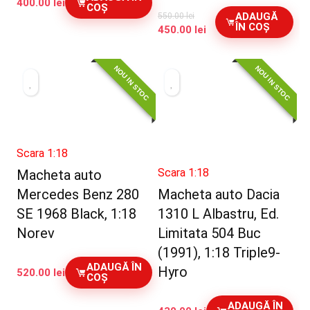
400.00
lei
COȘ
ADAUGĂ
550.00
lei
ÎN COȘ
Prețul
Prețul
450.00
lei
inițial
curent
a
este:
NOU IN STOC
NOU IN STOC
fost:
450.00 lei.
550.00 lei.
Scara 1:18
Scara 1:18
Macheta auto
Mercedes Benz 280
Macheta auto Dacia
SE 1968 Black, 1:18
1310 L Albastru, Ed.
Norev
Limitata 504 Buc
(1991), 1:18 Triple9-
ADAUGĂ ÎN
Hyro
520.00
lei
COȘ
ADAUGĂ ÎN