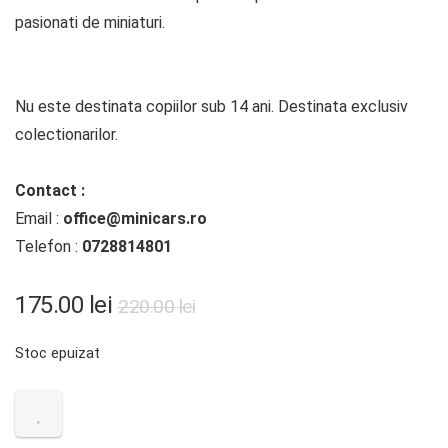
pasionati de miniaturi.
Nu este destinata copiilor sub 14 ani. Destinata exclusiv
colectionarilor.
Contact :
Email :
office@minicars.ro
Telefon :
0728814801
Prețul
Prețul
175.00
lei
220.00
lei
inițial
curent
Stoc epuizat
a
este:
fost:
175.00 lei.
220.00 lei.