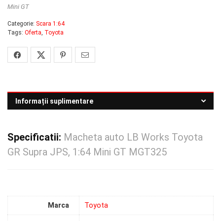
Mini GT
Categorie:
Scara 1:64
Tags:
Oferta
,
Toyota
Informații suplimentare
Specificatii:
Macheta auto LB Works Toyota
GR Supra JPS, 1:64 Mini GT MGT325
Marca
Toyota