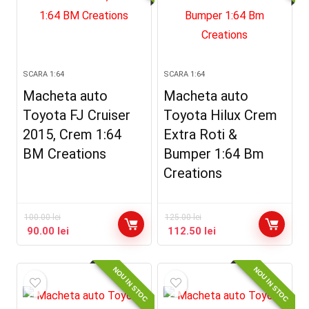
SCARA 1:64
SCARA 1:64
Macheta auto
Macheta auto
Toyota FJ Cruiser
Toyota Hilux Crem
2015, Crem 1:64
Extra Roti &
BM Creations
Bumper 1:64 Bm
Creations
100.00
lei
125.00
lei
90.00
lei
112.50
lei
NOU IN STOC
NOU IN STOC