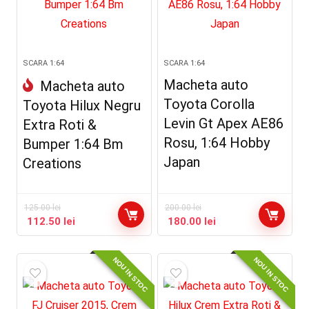
SCARA 1:64
SCARA 1:64
Macheta auto
Macheta auto
Toyota Corolla
Toyota Hilux Negru
Levin Gt Apex AE86
Extra Roti &
Rosu, 1:64 Hobby
Bumper 1:64 Bm
Japan
Creations
125.00
lei
200.00
lei
112.50
lei
180.00
lei
NOU IN STOC
NOU IN STOC