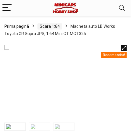
Prima pagină
Scara 1:64
Macheta auto LB Works
Toyota GR Supra JPS, 1:64 Mini GT MGT325
Recomandat!