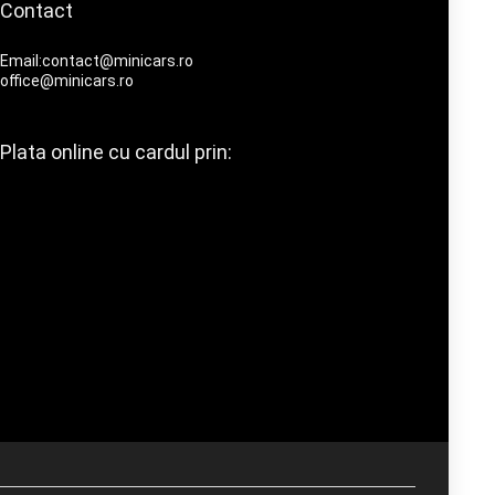
Contact
Email:contact@minicars.ro
office@minicars.ro
Plata online cu cardul prin: