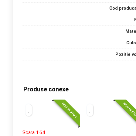
Cod produca
Mate
Culo
Pozitie v
Produse conexe
NOU IN STOC
NOU IN S
Scara 1:64