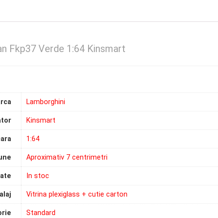
an Fkp37 Verde 1:64 Kinsmart
rca
Lamborghini
tor
Kinsmart
ara
1:64
une
Aproximativ 7 centrimetri
tate
In stoc
laj
Vitrina plexiglass + cutie carton
rie
Standard