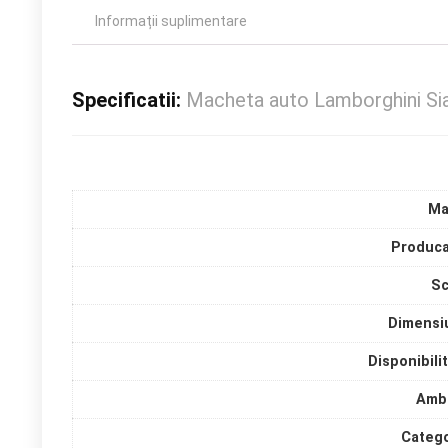
Informații suplimentare
Specificatii:
Macheta auto Lamborghini Si
Ma
Produca
Sc
Dimensi
Disponibili
Amba
Catego