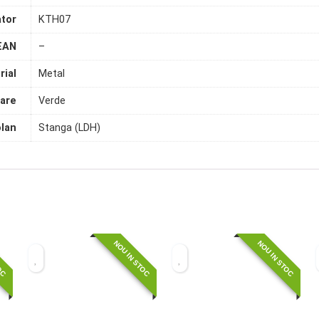
tor
KTH07
EAN
–
rial
Metal
are
Verde
olan
Stanga (LDH)
TOC
NOU IN STOC
NOU IN STOC