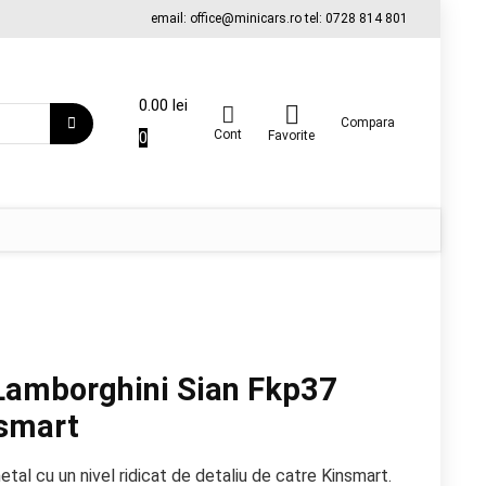
email: office@minicars.ro tel: 0728 814 801
0.00
lei
Compara
Cont
0
Favorite
Lamborghini Sian Fkp37
nsmart
tal cu un nivel ridicat de detaliu de catre Kinsmart.