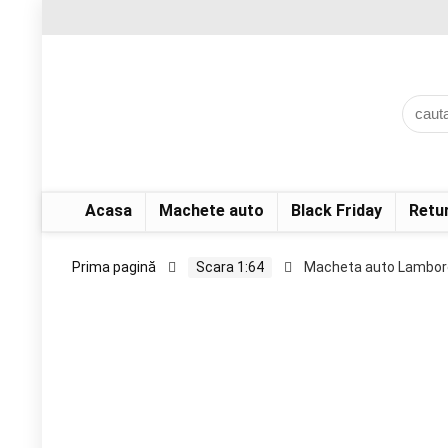
Acasa
Machete auto
Black Friday
Retu
Prima pagină
Scara 1:64
Macheta auto Lamborg