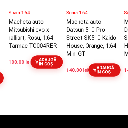
Scara 1:64
Scara 1:64
S
Macheta auto
Macheta auto
M
Mitsubishi evo x
Datsun 510 Pro
D
ralliart, Rosu, 1:64
Street SK510 Kaido
S
Tarmac TC004RER
House, Orange, 1:64
H
-
Mini GT
M
ADAUGĂ
100.00
lei
ÎN COȘ
ADAUGĂ
140.00
lei
1
ÎN COȘ