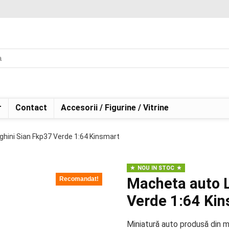
r
Contact
Accesorii / Figurine / Vitrine
hini Sian Fkp37 Verde 1:64 Kinsmart
NOU IN STOC
Macheta auto 
Recomandat!
Verde 1:64 Ki
Miniatură auto produsă din me