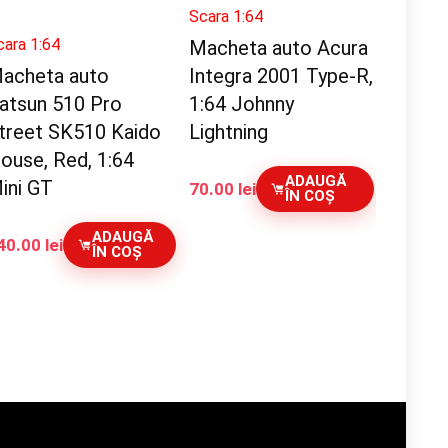
Scara 1:64
cara 1:64
Macheta auto Acura
acheta auto
Integra 2001 Type-R,
atsun 510 Pro
1:64 Johnny
treet SK510 Kaido
Lightning
ouse, Red, 1:64
ADAUGĂ
ini GT
70.00
lei
ÎN COȘ
ADAUGĂ
40.00
lei
ÎN COȘ