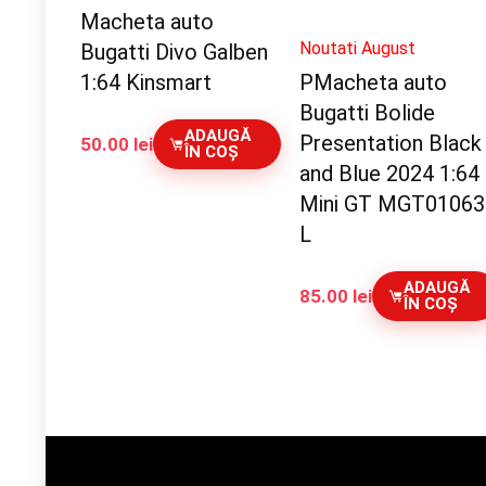
Macheta auto
Noutati August
Bugatti Divo Galben
1:64 Kinsmart
PMacheta auto
Bugatti Bolide
ADAUGĂ
Presentation Black
50.00
lei
ÎN COȘ
and Blue 2024 1:64
Mini GT MGT01063
L
ADAUGĂ
85.00
lei
ÎN COȘ