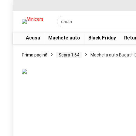
Acasa
Machete auto
Black Friday
Retu
Prima pagină
Scara 1:64
Macheta auto Bugatti D