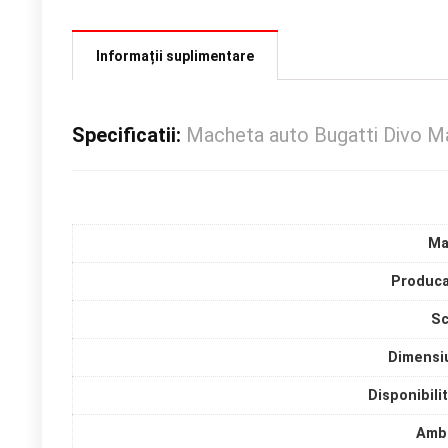
Informații suplimentare
Specificatii:
Macheta auto Bugatti Divo M
Ma
Produca
Sc
Dimensi
Disponibili
Amba