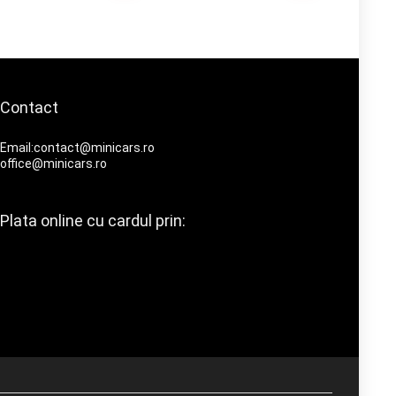
Contact
Email:contact@minicars.ro
office@minicars.ro
Plata online cu cardul prin: