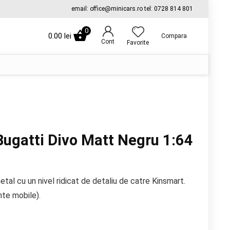
email: office@minicars.ro tel: 0728 814 801
0
0.00
lei
Compara
Cont
Favorite
ugatti Divo Matt Negru 1:64
tal cu un nivel ridicat de detaliu de catre Kinsmart.
nte mobile).