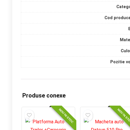
Catego
Cod produca
Mate
Culo
Pozitie v
Produse conexe
NOU IN STOC
NOU IN ST