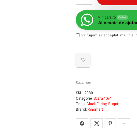
Minicars.ro
Online
Ai nevoie de ajuto
Vă rugăm să acceptați mai întâi
Kinsmart
SKU:
2980
Categorie:
Scara 1:64
Tags:
Black Friday
,
Bugatti
Brand:
Kinsmart