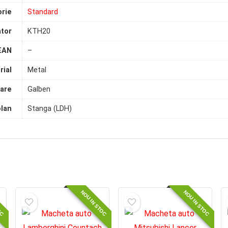
rie
Standard
tor
KTH20
EAN
–
rial
Metal
are
Galben
olan
Stanga (LDH)
OC
NOU IN STOC
NOU IN STOC