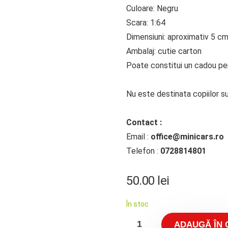
Culoare: Negru
Scara: 1:64
Dimensiuni: aproximativ 5 c
Ambalaj: cutie carton
Poate constitui un cadou perf
Nu este destinata copiilor su
Contact :
Email :
office@minicars.ro
Telefon :
0728814801
50.00
lei
În stoc
ADAUGĂ ÎN 