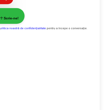
r? Scrie-ne!
p
olitica noastră de confidențialitate
pentru a începe o conversație.