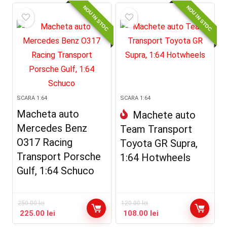
NOU IN STOC
NOU IN STOC
SCARA 1:64
SCARA 1:64
Macheta auto
Machete auto
Mercedes Benz
Team Transport
O317 Racing
Toyota GR Supra,
Transport Porsche
1:64 Hotwheels
Gulf, 1:64 Schuco
250.00
lei
120.00
lei
225.00
lei
108.00
lei