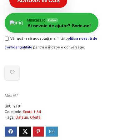
ADAUGĂ ÎN COȘ
Minicars.ro
Online
Ai nevoie de ajutor? Scrie-ne!
Vă rugăm să acceptați mai întâi
p
olitica noastră de
confidențialitate
pentru a începe o conversație.
Mini GT
SKU:
2101
Categorie:
Scara 1:64
Tags:
Datsun
,
Oferta