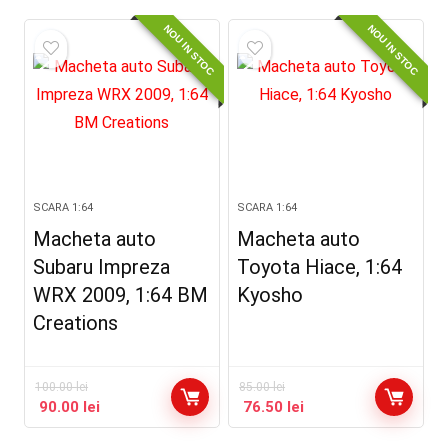
NOU IN STOC
NOU IN STOC
SCARA 1:64
SCARA 1:64
Macheta auto
Macheta auto
Subaru Impreza
Toyota Hiace, 1:64
WRX 2009, 1:64 BM
Kyosho
Creations
100.00
lei
85.00
lei
90.00
lei
76.50
lei