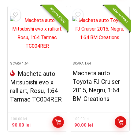
NOU IN STOC
NOU IN STOC
SCARA 1:64
SCARA 1:64
Macheta auto
Macheta auto
Toyota FJ Cruiser
Mitsubishi evo x
2015, Negru, 1:64
ralliart, Rosu, 1:64
BM Creations
Tarmac TC004RER
100.00
lei
100.00
lei
90.00
lei
90.00
lei