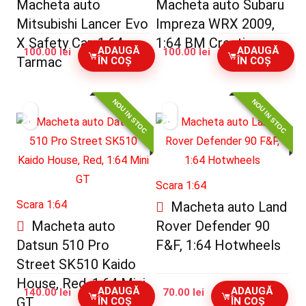
Macheta auto
Macheta auto Subaru
Mitsubishi Lancer Evo
Impreza WRX 2009,
X Safety Car, 1:64
1:64 BM Creations
ADAUGĂ
ADAUGĂ
100.00
lei
100.00
lei
Tarmac
ÎN COȘ
ÎN COȘ
NOU IN STOC
NOU IN STOC
Scara 1:64
Scara 1:64
Macheta auto Land
Macheta auto
Rover Defender 90
Datsun 510 Pro
F&F, 1:64 Hotwheels
Street SK510 Kaido
House, Red, 1:64 Mini
ADAUGĂ
ADAUGĂ
140.00
lei
70.00
lei
GT
ÎN COȘ
ÎN COȘ