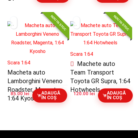
NOU IN STOC
NOU IN STOC
Scara 1:64
Scara 1:64
Machete auto
Macheta auto
Team Transport
Lamborghini Veneno
Toyota GR Supra, 1:64
Roadster, Magenta,
Hotwheels
ADAUGĂ
ADAUGĂ
85.00
lei
120.00
lei
1:64 Kyosho
ÎN COȘ
ÎN COȘ