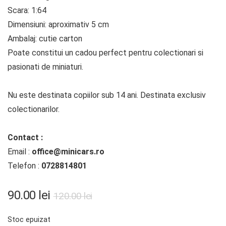
Scara: 1:64
Dimensiuni: aproximativ 5 cm
Ambalaj: cutie carton
Poate constitui un cadou perfect pentru colectionari si
pasionati de miniaturi.
Nu este destinata copiilor sub 14 ani. Destinata exclusiv
colectionarilor.
Contact :
Email :
office@minicars.ro
Telefon :
0728814801
Prețul
Prețul
90.00
lei
120.00
lei
inițial
curent
Stoc epuizat
a
este: