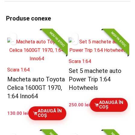
Produse conexe
NOU IN STOC
NOU IN STOC
Scara 1:64
Scara 1:64
Set 5 machete auto
Macheta auto Toyota
Power Trip 1:64
Celica 1600GT 1970,
Hotwheels
1:64 Inno64
ADAUGĂ ÎN
250.00
lei
COȘ
ADAUGĂ ÎN
130.00
lei
COȘ