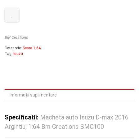
fost:
90.00 lei.
120.00 lei.
BM Creations
Categorie:
Scara 1:64
Tag:
Isuzu
Informații suplimentare
Specificatii:
Macheta auto Isuzu D-max 2016
Argintiu, 1:64 Bm Creations BMC100