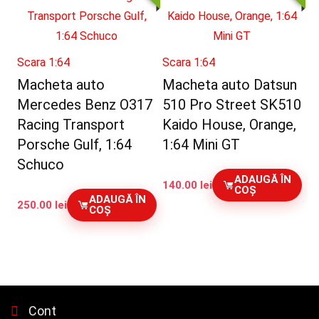
Scara 1:64
Scara 1:64
Macheta auto
Macheta auto Datsun
Mercedes Benz O317
510 Pro Street SK510
Racing Transport
Kaido House, Orange,
Porsche Gulf, 1:64
1:64 Mini GT
Schuco
ADAUGĂ ÎN
140.00
lei
COȘ
ADAUGĂ ÎN
250.00
lei
COȘ
Cont