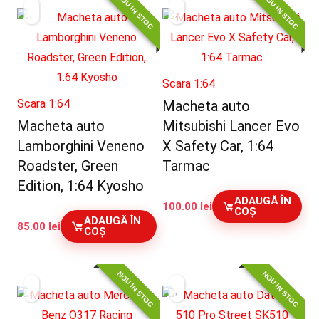
NOU IN STOC
NOU IN STOC
Scara 1:64
Scara 1:64
Macheta auto
Macheta auto
Mitsubishi Lancer Evo
Lamborghini Veneno
X Safety Car, 1:64
Roadster, Green
Tarmac
Edition, 1:64 Kyosho
ADAUGĂ ÎN
100.00
lei
COȘ
ADAUGĂ ÎN
85.00
lei
COȘ
NOU IN STOC
NOU IN STOC