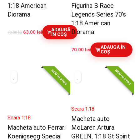
1:18 American
Figurina B Race
Diorama
Legends Series 70’s
1:18 American
ADAUGĂ
Diorama
63.00
lei
70.00
lei
ÎN COȘ
ADAUGĂ ÎN
70.00
lei
COȘ
NOU IN STOC
NOU IN STOC
Scara 1:18
Scara 1:18
Macheta auto
Macheta auto Ferrari
McLaren Artura
Koenigsegg Special
GREEN, 1:18 Gt Spirit