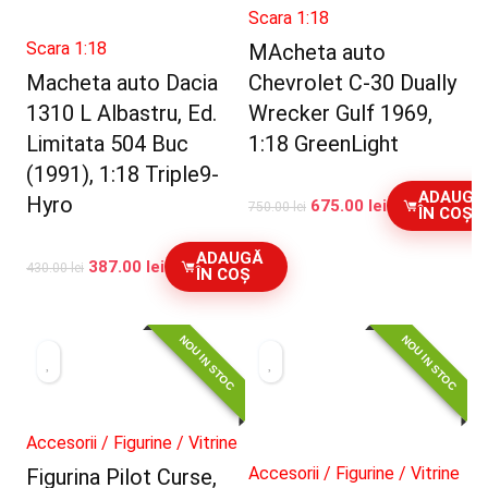
Scara 1:18
Scara 1:18
MAcheta auto
Macheta auto Dacia
Chevrolet C-30 Dually
1310 L Albastru, Ed.
Wrecker Gulf 1969,
Limitata 504 Buc
1:18 GreenLight
(1991), 1:18 Triple9-
ADAUGĂ
Hyro
675.00
lei
750.00
lei
ÎN COȘ
ADAUGĂ
387.00
lei
430.00
lei
ÎN COȘ
NOU IN STOC
NOU IN STOC
Accesorii / Figurine / Vitrine
Accesorii / Figurine / Vitrine
Figurina Pilot Curse,