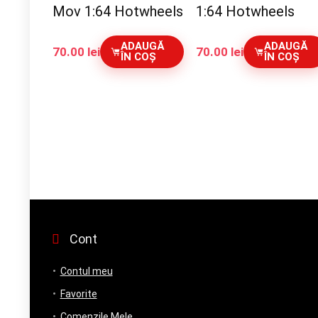
Mov 1:64 Hotwheels
1:64 Hotwheels
ADAUGĂ
ADAUGĂ
70.00
lei
70.00
lei
ÎN COȘ
ÎN COȘ
Cont
Contul meu
Favorite
Comenzile Mele