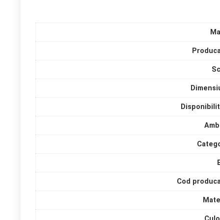
Ma
Produca
Sc
Dimensi
Disponibili
Amba
Catego
Cod produca
Mate
Culo