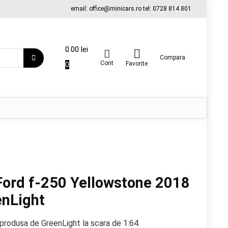
email: office@minicars.ro tel: 0728 814 801
0.00
lei
Compara
Cont
0
Favorite
Ford f-250 Yellowstone 2018
enLight
produsa de GreenLight la scara de 1:64.