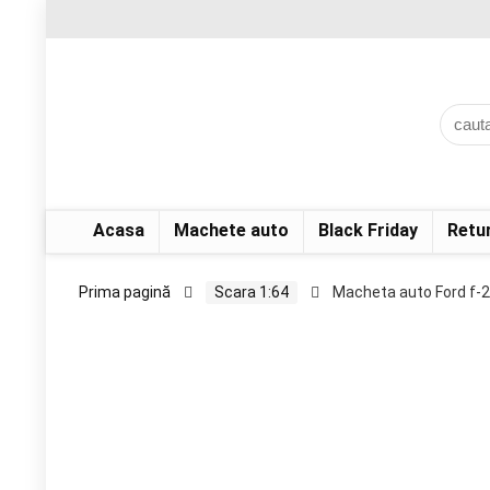
Acasa
Machete auto
Black Friday
Retu
Prima pagină
Scara 1:64
Macheta auto Ford f-2