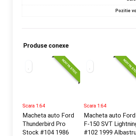
Pozitie v
Produse conexe
NOU IN STOC
NOU IN S
Scara 1:64
Scara 1:64
Macheta auto Ford
Macheta auto Ford
Thunderbird Pro
F-150 SVT Lightnin
Stock #104 1986
#102 1999 Albastr