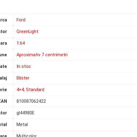
rca
Ford
tor
GreenLight
ara
1:64
une
Aproximativ 7 centrimetri
tate
In stoc
laj
Blister
rie
4×4
,
Standard
EAN
810087062422
tor
gl44980E
rial
Metal
are
Multicolor