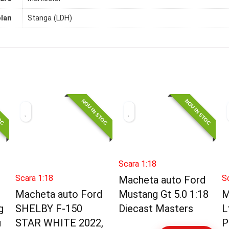
olan
Stanga (LDH)
TOC
NOU IN STOC
NOU IN STOC
Scara 1:18
Scara 1:18
S
Macheta auto Ford
Macheta auto Ford
Mustang Gt 5.0 1:18
M
g
SHELBY F-150
Diecast Masters
L
u
STAR WHITE 2022,
P