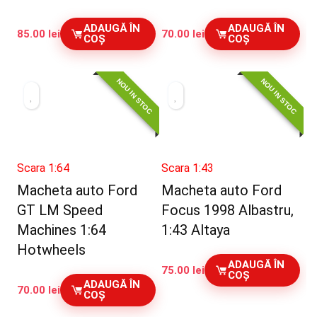
ADAUGĂ ÎN
ADAUGĂ ÎN
85.00
lei
70.00
lei
COȘ
COȘ
NOU IN STOC
NOU IN STOC
Scara 1:64
Scara 1:43
Macheta auto Ford
Macheta auto Ford
GT LM Speed
Focus 1998 Albastru,
Machines 1:64
1:43 Altaya
Hotwheels
ADAUGĂ ÎN
75.00
lei
COȘ
ADAUGĂ ÎN
70.00
lei
COȘ