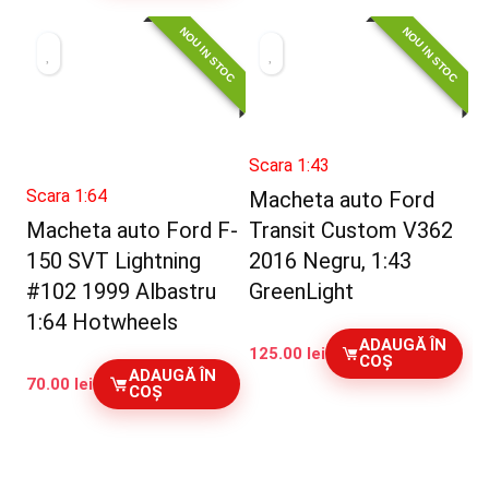
NOU IN STOC
NOU IN STOC
Scara 1:43
Scara 1:64
Macheta auto Ford
Macheta auto Ford F-
Transit Custom V362
150 SVT Lightning
2016 Negru, 1:43
#102 1999 Albastru
GreenLight
1:64 Hotwheels
ADAUGĂ ÎN
125.00
lei
COȘ
ADAUGĂ ÎN
70.00
lei
COȘ