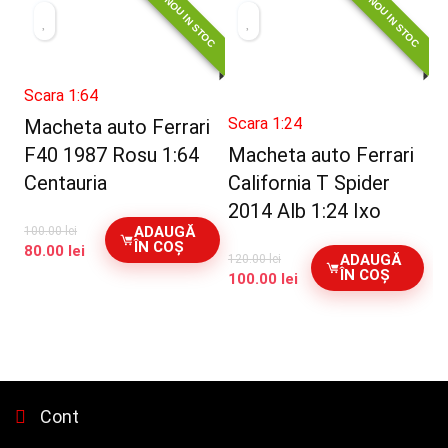
NOU IN STOC
NOU IN STOC
Scara 1:64
Scara 1:24
Macheta auto Ferrari
F40 1987 Rosu 1:64
Macheta auto Ferrari
Centauria
California T Spider
2014 Alb 1:24 Ixo
ADAUGĂ
100.00
lei
ÎN COȘ
Prețul
Prețul
80.00
lei
ADAUGĂ
120.00
lei
inițial
curent
ÎN COȘ
Prețul
Prețul
100.00
lei
a
este:
inițial
curent
fost:
80.00 lei.
a
este:
100.00 lei.
fost:
100.00 lei.
120.00 lei.
Cont