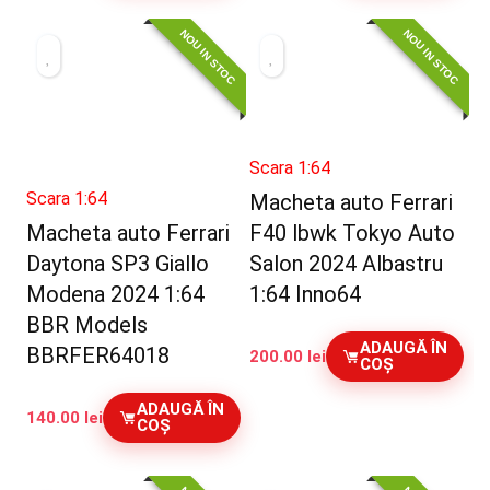
a
este:
NOU IN STOC
NOU IN STOC
fost:
175.00 lei.
200.00 lei.
Scara 1:64
Scara 1:64
Macheta auto Ferrari
Macheta auto Ferrari
F40 lbwk Tokyo Auto
Daytona SP3 Giallo
Salon 2024 Albastru
Modena 2024 1:64
1:64 Inno64
BBR Models
ADAUGĂ ÎN
BBRFER64018
200.00
lei
COȘ
ADAUGĂ ÎN
140.00
lei
COȘ