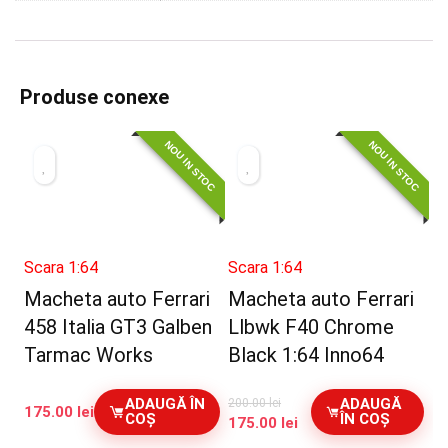
Produse conexe
NOU IN STOC
NOU IN STOC
Scara 1:64
Scara 1:64
Macheta auto Ferrari
Macheta auto Ferrari
458 Italia GT3 Galben
Llbwk F40 Chrome
Tarmac Works
Black 1:64 Inno64
ADAUGĂ ÎN
ADAUGĂ
200.00
lei
175.00
lei
COȘ
ÎN COȘ
Prețul
Prețul
175.00
lei
inițial
curent