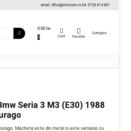
email: office@minicars.ro tel: 0728 814 801
0.00
lei
Compara
Cont
0
Favorite
Bmw Seria 3 M3 (E30) 1988
burago
burago. Macheta este din metal si este versiune cu