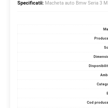
Specificatii:
Macheta auto Bmw Seria 3 M3
Ma
Produca
Sc
Dimensi
Disponibili
Amba
Catego
Cod produca