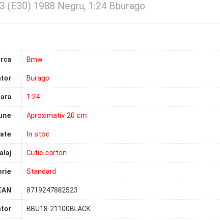
 (E30) 1988 Negru, 1:24 Bburago
rca
Bmw
tor
Burago
ara
1:24
une
Aproximativ 20 cm
tate
In stoc
laj
Cutie carton
rie
Standard
EAN
8719247882523
tor
BBU18-21100BLACK