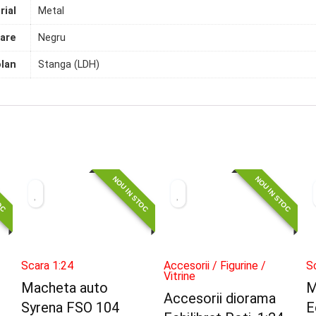
rial
Metal
are
Negru
olan
Stanga (LDH)
TOC
NOU IN STOC
NOU IN STOC
Scara 1:24
Accesorii / Figurine /
S
Vitrine
Macheta auto
M
Accesorii diorama
Syrena FSO 104
E