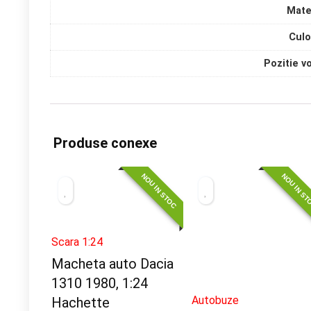
Mate
Culo
Pozitie v
Produse conexe
NOU IN STOC
NOU IN S
Scara 1:24
Macheta auto Dacia
1310 1980, 1:24
Autobuze
Hachette