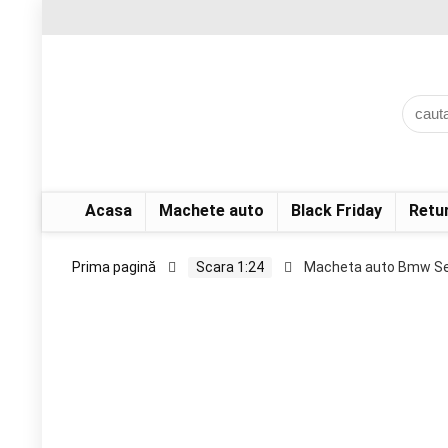
Acasa
Machete auto
Black Friday
Retu
Prima pagină
Scara 1:24
Macheta auto Bmw Ser