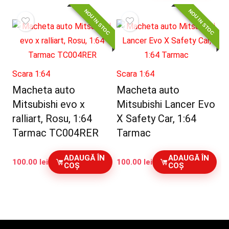
NOU IN STOC
NOU IN STOC
Scara 1:64
Scara 1:64
Macheta auto
Macheta auto
Mitsubishi evo x
Mitsubishi Lancer Evo
ralliart, Rosu, 1:64
X Safety Car, 1:64
Tarmac TC004RER
Tarmac
ADAUGĂ ÎN
ADAUGĂ ÎN
100.00
lei
100.00
lei
COȘ
COȘ