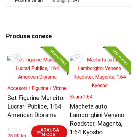
Pozitie volan
Stanga (LDH)
Produse conexe
NOU IN STOC
NOU IN STOC
Accesorii / Figurine / Vitrine
Scara 1:64
Set Figurine Muncitori
Lucrari Publice, 1:64
Macheta auto
American Diorama
Lamborghini Veneno
Roadster, Magenta,
ADAUGĂ
85.00
lei
1:64 Kyosho
ÎN COȘ
Prețul
Prețul
75.00
lei