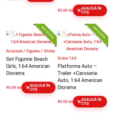
inițial
curent
ADAUGĂ ÎN
a
este:
85.00
lei
COȘ
fost:
75.00 lei.
85.00 lei.
NOU IN STOC
NOU IN STOC
Accesorii / Figurine / Vitrine
Scara 1:64
Set Figurine Beach
Girls, 1:64 American
Platforma Auto –
Diorama
Trailer +Caroserie
Auto, 1:64 American
ADAUGĂ ÎN
Diorama
90.00
lei
COȘ
ADAUGĂ ÎN
80.00
lei
COȘ