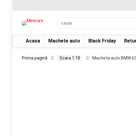
Acasa
Machete auto
Black Friday
Retu
Prima pagină
Scara 1:18
Macheta auto BMW 635