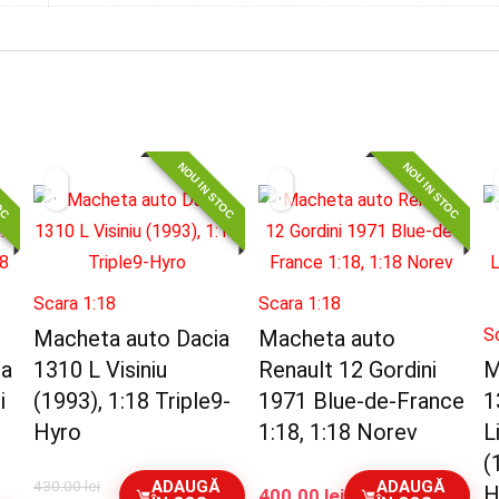
TOC
NOU IN STOC
NOU IN STOC
Scara 1:18
Scara 1:18
S
Macheta auto Dacia
Macheta auto
da
1310 L Visiniu
Renault 12 Gordini
M
i
(1993), 1:18 Triple9-
1971 Blue-de-France
1
Hyro
1:18, 1:18 Norev
L
(
430.00
lei
ADAUGĂ
ADAUGĂ
H
400.00
lei