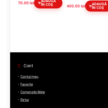
ADAUGĂ
70.00
lei
ADAUGĂ
ÎN COȘ
400.00
lei
ÎN COȘ
Cont
Contul meu
Favorite
Comenzile Mele
Retur