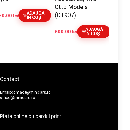
Otto Models
ADAUGĂ
(OT907)
30.00
lei
ÎN COȘ
ADAUGĂ
600.00
lei
ÎN COȘ
Contact
Email:contact@minicars.ro
office@minicars.ro
Plata online cu cardul prin: