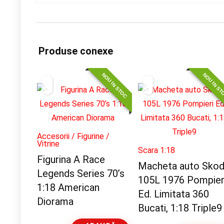
Produse conexe
NOU IN STOC
NOU IN S
Accesorii / Figurine /
Vitrine
Scara 1:18
Figurina A Race
Macheta auto Sko
Legends Series 70’s
105L 1976 Pompier
1:18 American
Ed. Limitata 360
Diorama
Bucati, 1:18 Triple9