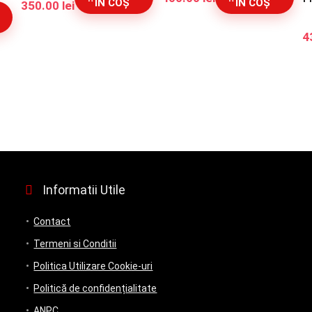
ÎN COȘ
ÎN COȘ
Prețul
Prețul
350.00
lei
inițial
curent
a
este:
4
fost:
350.00 lei.
430.00 lei.
Informatii Utile
Contact
Termeni si Conditii
Politica Utilizare Cookie-uri
Politică de confidențialitate
ANPC