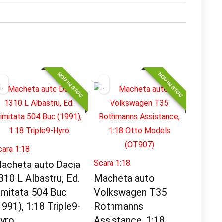
NOU IN STOC
NOU IN STOC
cara 1:18
Scara 1:18
acheta auto Dacia
310 L Albastru, Ed.
Macheta auto
imitata 504 Buc
Volkswagen T35
1991), 1:18 Triple9-
Rothmanns
yro
Assistance, 1:18