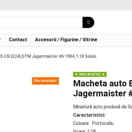
r
Contact
Accesorii / Figurine / Vitrine
 CSI (E24) DTM Jagermaister #6 1984, 1:18 Solido
NOU IN STOC
Macheta auto 
Recomandat!
Jagermaister #
Miniatură auto produsă de So
Caracteristici:
Culoare: Portocaliu
Scara: 1:18