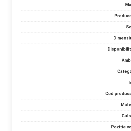
Ma
Produca
Sc
Dimensi
Disponibili
Amba
Catego
Cod produca
Mate
Culo
Pozitie v