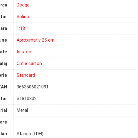
rca
Dodge
tor
Solido
ara
1:18
une
Aproximativ 25 cm
tate
In stoc
laj
Cutie carton
rie
Standard
EAN
3663506021091
tor
S1810302
rial
Metal
are
olan
Stanga (LDH)