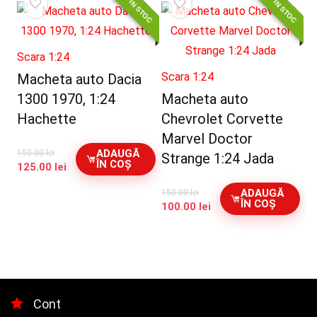
NOU IN STOC
NOU IN STOC
180.00 lei.
Scara 1:24
Scara 1:24
Macheta auto Dacia
1300 1970, 1:24
Macheta auto
Hachette
Chevrolet Corvette
Marvel Doctor
ADAUGĂ
150.00
lei
Strange 1:24 Jada
ÎN COȘ
Prețul
Prețul
125.00
lei
inițial
curent
ADAUGĂ
150.00
lei
a
este:
ÎN COȘ
Prețul
Prețul
100.00
lei
fost:
125.00 lei.
inițial
curent
150.00 lei.
a
este:
fost:
100.00 lei.
150.00 lei.
Cont