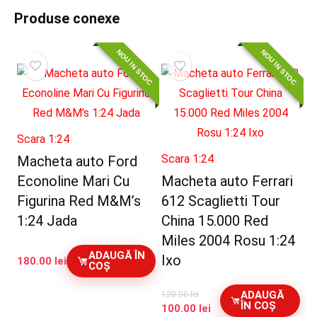
Produse conexe
NOU IN STOC
NOU IN STOC
Scara 1:24
Scara 1:24
Macheta auto Ford
Econoline Mari Cu
Macheta auto Ferrari
Figurina Red M&M’s
612 Scaglietti Tour
1:24 Jada
China 15.000 Red
Miles 2004 Rosu 1:24
ADAUGĂ ÎN
Ixo
180.00
lei
COȘ
ADAUGĂ
120.00
lei
ÎN COȘ
Prețul
Prețul
100.00
lei