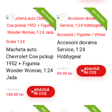
inițial
curent
a
este:
NOU IN STOC
NOU IN STOC
fost:
100.00 lei.
120.00 lei.
Accesorii / Figurine / Vitrine
Scara 1:24
Accesorii diorama
Macheta auto
Service, 1:24
Chevrolet Coe pickup
Hobbygear
1952 + Figurina
ADAUGĂ
60.00
lei
Wonder Woman, 1:24
ÎN COȘ
Prețul
Prețul
50.00
lei
Jada
inițial
curent
a
este:
fost:
50.00 lei.
ADAUGĂ
180.00
lei
60.00 lei.
ÎN COȘ
Prețul
Prețul
100.00
lei
inițial
curent
a
este:
fost:
100.00 lei.