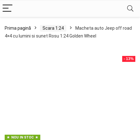
Prima pagină
Scara 1:24
Macheta auto Jeep off road
4×4 cu lumini si sunet Rosu 1:24 Golden Wheel
- 13%
NOU IN STOC