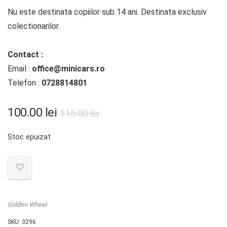
Nu este destinata copiilor sub 14 ani. Destinata exclusiv
colectionarilor.
Contact :
Email :
office@minicars.ro
Telefon :
0728814801
Prețul
Prețul
100.00
lei
115.00
lei
inițial
curent
Stoc epuizat
a
este:
fost:
100.00 lei.
115.00 lei.
Golden Wheel
SKU:
3296