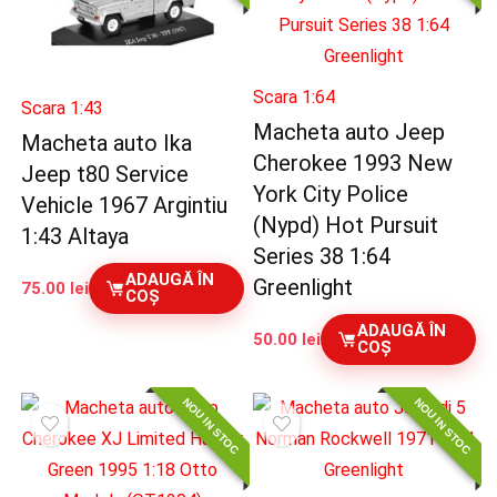
Scara 1:64
Scara 1:43
Macheta auto Jeep
Macheta auto Ika
Cherokee 1993 New
Jeep t80 Service
York City Police
Vehicle 1967 Argintiu
(Nypd) Hot Pursuit
1:43 Altaya
Series 38 1:64
ADAUGĂ ÎN
Greenlight
75.00
lei
COȘ
ADAUGĂ ÎN
50.00
lei
COȘ
NOU IN STOC
NOU IN STOC