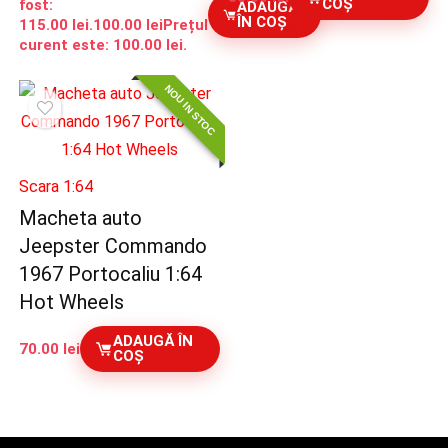
COȘ
fost:
ADAUGĂ
ÎN COȘ
115.00 lei.
100.00
lei
Prețul
curent este: 100.00 lei.
NOU IN STOC
Scara 1:64
Macheta auto
Jeepster Commando
1967 Portocaliu 1:64
Hot Wheels
ADAUGĂ ÎN
70.00
lei
COȘ