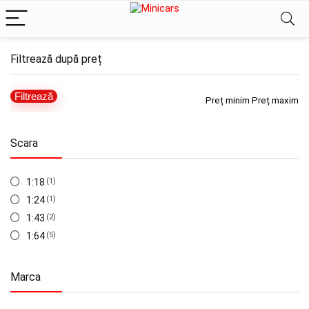
Filtrează după preț
Filtrează
Preț minim
Preț maxim
Scara
1:18
(1)
1:24
(1)
1:43
(2)
1:64
(5)
Marca