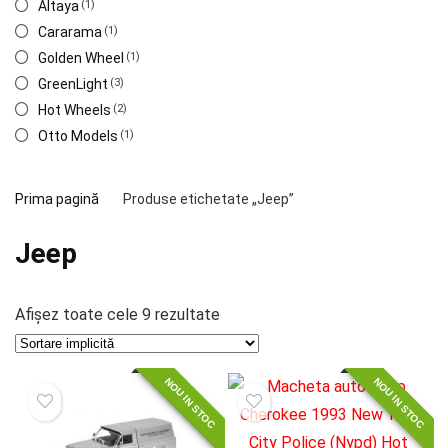
Altaya
(1)
Cararama
(1)
Golden Wheel
(1)
GreenLight
(3)
Hot Wheels
(2)
Otto Models
(1)
Prima pagină
Produse etichetate „Jeep”
Jeep
Afișez toate cele 9 rezultate
NOU IN STOC
NOU IN STOC