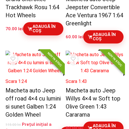
Trackhawk Rosu 1:64
Jeepster Convertible
Hot Wheels
Ace Ventura 1967 1:64
Greenlight
ADAUGĂ ÎN
70.00
lei
COȘ
ADAUGĂ ÎN
60.00
lei
COȘ
NOU IN STOC
NOU IN STOC
Scara 1:24
Scara 1:43
Macheta auto Jeep
Macheta auto Jeep
off road 4×4 cu lumini
Willys 4×4 w Soft top
si sunet Galben 1:24
Olive Green 1:43
Golden Wheel
Cararama
Prețul inițial a
115.00
lei
ADAUGĂ ÎN
80.00
lei