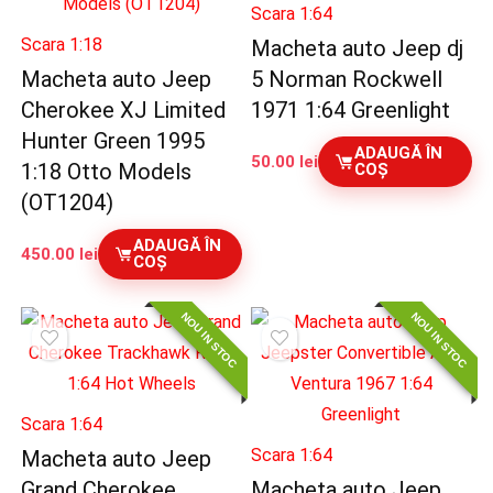
Scara 1:64
Scara 1:18
Macheta auto Jeep dj
Macheta auto Jeep
5 Norman Rockwell
Cherokee XJ Limited
1971 1:64 Greenlight
Hunter Green 1995
ADAUGĂ ÎN
50.00
lei
1:18 Otto Models
COȘ
(OT1204)
ADAUGĂ ÎN
450.00
lei
COȘ
NOU IN STOC
NOU IN STOC
Scara 1:64
Scara 1:64
Macheta auto Jeep
Grand Cherokee
Macheta auto Jeep