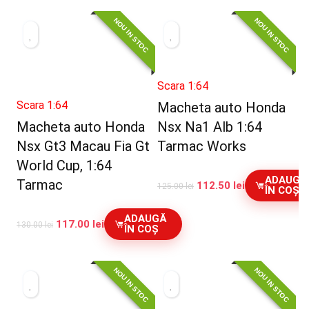
NOU IN STOC
NOU IN STOC
Scara 1:64
Scara 1:64
Macheta auto Honda
Macheta auto Honda
Nsx Na1 Alb 1:64
Nsx Gt3 Macau Fia Gt
Tarmac Works
World Cup, 1:64
ADAUGĂ
Tarmac
112.50
lei
125.00
lei
ÎN COȘ
ADAUGĂ
117.00
lei
130.00
lei
ÎN COȘ
NOU IN STOC
NOU IN STOC