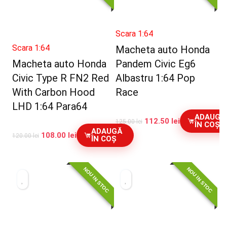
Scara 1:64
Scara 1:64
Macheta auto Honda
Macheta auto Honda
Pandem Civic Eg6
Civic Type R FN2 Red
Albastru 1:64 Pop
With Carbon Hood
Race
LHD 1:64 Para64
ADAUGĂ
112.50
lei
125.00
lei
ÎN COȘ
ADAUGĂ
108.00
lei
120.00
lei
ÎN COȘ
NOU IN STOC
NOU IN STOC