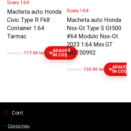
Scara 1:64
Scara 1:64
Macheta auto Honda
Civic Type R Fk8
Macheta auto Honda
Container 1:64
Nsx-Gt Type S Gt500
Tarmac
#64 Modulo Nsx-Gt
2023 1:64 Mini GT
ADAUGĂ
MGT00992
117.00
lei
130.00
lei
ÎN COȘ
ADAUGĂ
135.00
lei
150.00
lei
ÎN COȘ
Cont
Contul meu