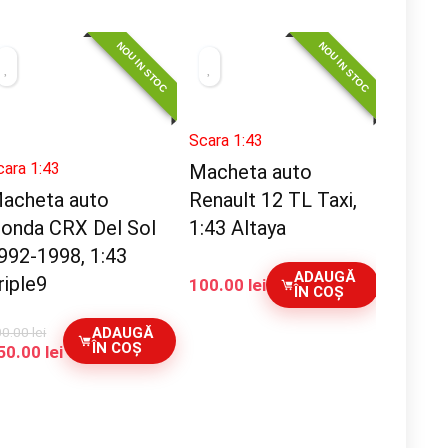
NOU IN STOC
NOU IN STOC
Scara 1:43
cara 1:43
Macheta auto
acheta auto
Renault 12 TL Taxi,
onda CRX Del Sol
1:43 Altaya
992-1998, 1:43
ADAUGĂ
riple9
100.00
lei
ÎN COȘ
00.00
lei
ADAUGĂ
ÎN COȘ
rețul
Prețul
50.00
lei
ițial
curent
este:
ost:
150.00 lei.
00.00 lei.