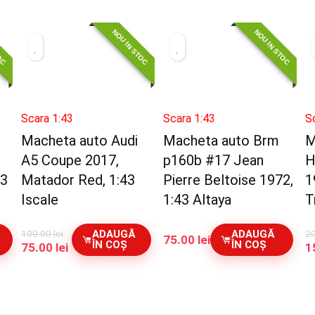
TOC
NOU IN STOC
NOU IN STOC
Scara 1:43
Scara 1:43
S
Macheta auto Audi
Macheta auto Brm
M
I
A5 Coupe 2017,
p160b #17 Jean
H
43
Matador Red, 1:43
Pierre Beltoise 1972,
1
Iscale
1:43 Altaya
T
100.00
lei
2
ADAUGĂ
ADAUGĂ
75.00
lei
ÎN COȘ
ÎN COȘ
Prețul
Prețul
P
75.00
lei
1
inițial
curent
in
a
este:
a
fost:
75.00 lei.
f
100.00 lei.
2