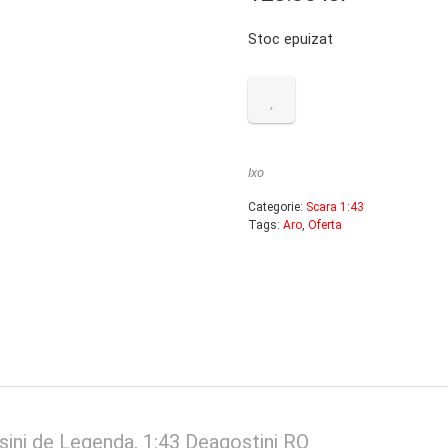
Stoc epuizat
Ixo
Categorie:
Scara 1:43
Tags:
Aro
,
Oferta
ini de Legenda, 1:43 Deagostini RO