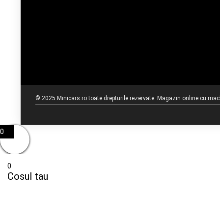
© 2025 Minicars.ro toate drepturile rezervate. Magazin online cu mache
0
0
Cosul tau
Cos gol
Inapoi la magazin
To find out your shipping cost ,
Please proceed to checkout.