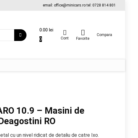
email: office@minicars.ro tel: 0728 814 801
0.00
lei
Compara
Cont
0
Favorite
ARO 10.9 – Masini de
Deagostini RO
tal cu un nivel ridicat de detaliu de catre Ixo.