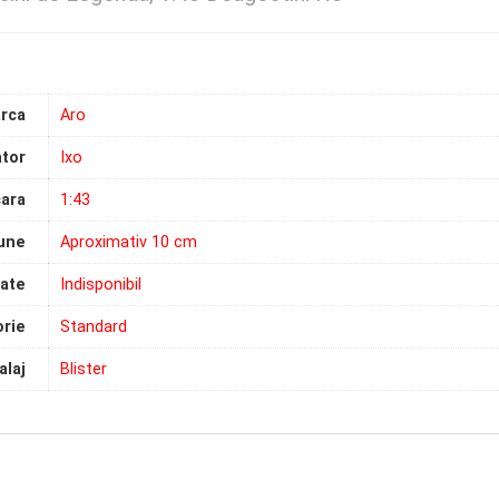
rca
Aro
tor
Ixo
ara
1:43
une
Aproximativ 10 cm
tate
Indisponibil
rie
Standard
laj
Blister