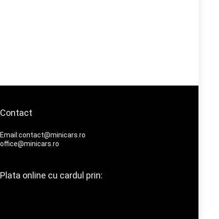
Contact
Email:contact@minicars.ro
office@minicars.ro
Plata online cu cardul prin: