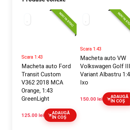
NOU IN STOC
NOU IN S
Scara 1:43
Scara 1:43
Macheta auto VW
Macheta auto Ford
Volkswagen Golf II
Transit Custom
Variant Albastru 1:
V362 2018 MCA
Ixo
Orange, 1:43
ADAUGĂ
GreenLight
150.00
lei
ÎN COȘ
ADAUGĂ
125.00
lei
ÎN COȘ