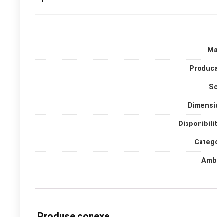
Ma
Produca
Sc
Dimensi
Disponibili
Catego
Amba
Produse conexe