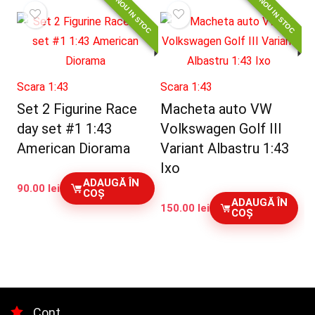
NOU IN STOC
NOU IN STOC
fost:
350.00 lei.
400.00 lei.
Scara 1:43
Scara 1:43
Set 2 Figurine Race
Macheta auto VW
day set #1 1:43
Volkswagen Golf III
American Diorama
Variant Albastru 1:43
Ixo
ADAUGĂ ÎN
90.00
lei
COȘ
ADAUGĂ ÎN
150.00
lei
COȘ
Cont