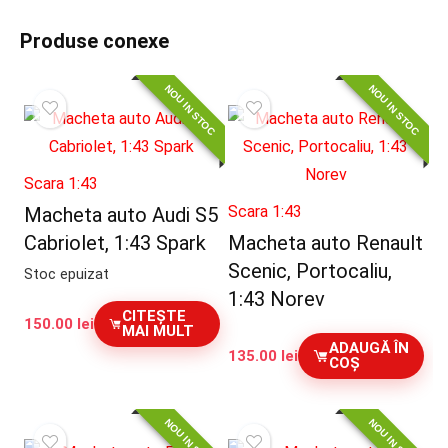
Produse conexe
NOU IN STOC
NOU IN STOC
Scara 1:43
Scara 1:43
Macheta auto Audi S5
Cabriolet, 1:43 Spark
Macheta auto Renault
Scenic, Portocaliu,
Stoc epuizat
1:43 Norev
CITEȘTE
150.00
lei
MAI MULT
ADAUGĂ ÎN
135.00
lei
COȘ
NOU IN STOC
NOU IN STOC