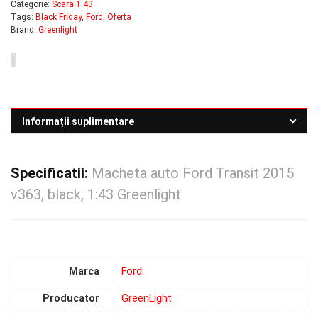
Categorie:
Scara 1:43
Tags:
Black Friday
,
Ford
,
Oferta
Brand:
Greenlight
Informații suplimentare
Specificatii:
Macheta auto Ford Transit 2015
v363, black, 1:43 Greenlight
Marca
Ford
Producator
GreenLight