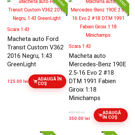
Scara 1:43
Macheta auto Ford
Scara 1:43
Transit Custom V362
2016 Negru, 1:43
Macheta auto
GreenLight
Mercedes-Benz 190E
2.5-16 Evo 2 #18
ADAUGĂ ÎN
DTM 1991 Fabien
125.00
lei
COȘ
Giroix 1:18
Minichamps
ADAUGĂ
400.00
lei
ÎN COȘ
Prețul
Prețul
350.00
lei
inițial
curent
a
este: