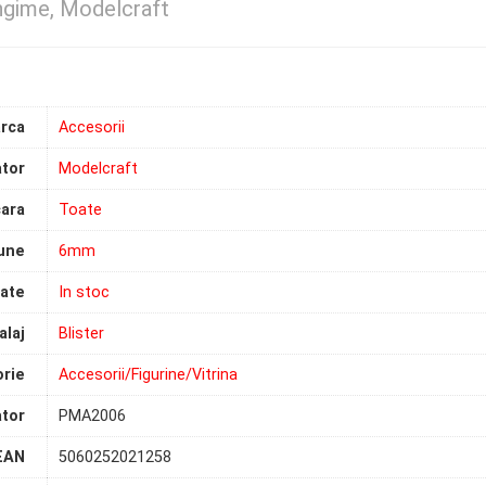
gime, Modelcraft
rca
Accesorii
tor
Modelcraft
ara
Toate
une
6mm
tate
In stoc
laj
Blister
rie
Accesorii/Figurine/Vitrina
tor
PMA2006
EAN
5060252021258