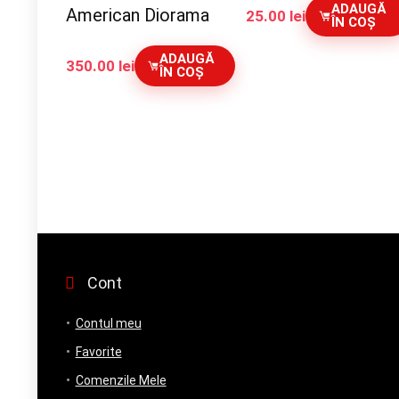
ADAUGĂ
American Diorama
25.00
lei
ÎN COȘ
ADAUGĂ
350.00
lei
ÎN COȘ
Cont
Contul meu
Favorite
Comenzile Mele