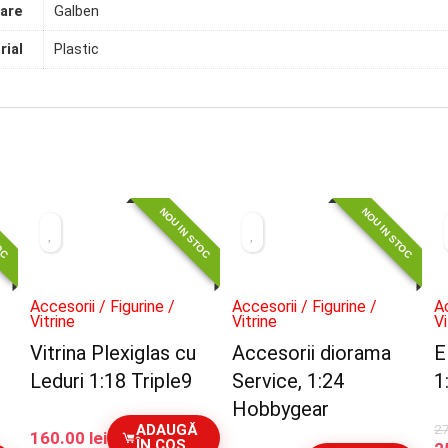
are
Galben
rial
Plastic
TOC
NOU IN STOC
NOU IN STOC
Accesorii / Figurine /
Accesorii / Figurine /
Ac
Vitrine
Vitrine
Vi
Vitrina Plexiglas cu
Accesorii diorama
E
Leduri 1:18 Triple9
Service, 1:24
1
Hobbygear
2
ADAUGĂ
160.00
lei
ÎN COȘ
P