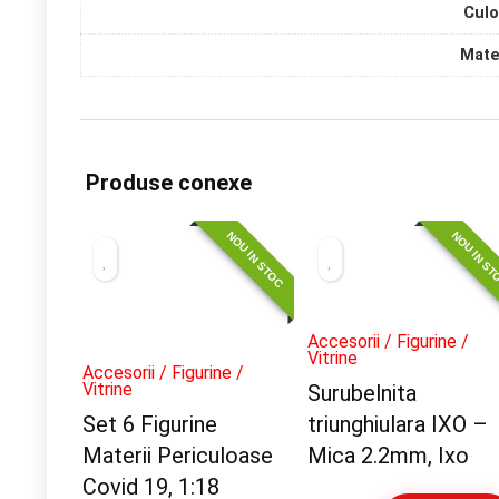
Culo
Mate
Produse conexe
NOU IN STOC
NOU IN S
Accesorii / Figurine /
Vitrine
Accesorii / Figurine /
Vitrine
Surubelnita
Set 6 Figurine
triunghiulara IXO –
Materii Periculoase
Mica 2.2mm, Ixo
Covid 19, 1:18