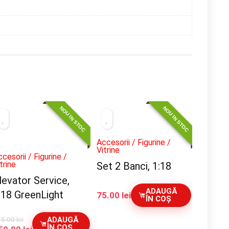
NOU IN STOC
NOU IN STOC
Accesorii / Figurine /
Vitrine
cesorii / Figurine /
trine
Set 2 Banci, 1:18
levator Service,
ADAUGĂ
:18 GreenLight
75.00
lei
ÎN COȘ
75.00
lei
ADAUGĂ
ÎN COȘ
rețul
Prețul