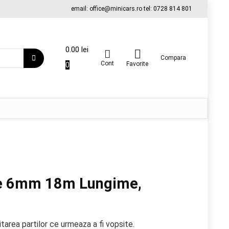
email: office@minicars.ro tel: 0728 814 801
0.00
lei
Compara
Cont
0
Favorite
e 6mm 18m Lungime,
area partilor ce urmeaza a fi vopsite.