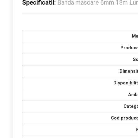
Specificatii:
Banda mascare 6mm 18m Lun
Ma
Produca
Sc
Dimensi
Disponibili
Amba
Catego
Cod produca