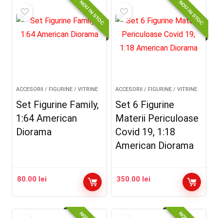
NOU IN STOC
NOU IN STOC
fost:
50.00 lei.
60.00 lei.
ACCESORII / FIGURINE / VITRINE
ACCESORII / FIGURINE / VITRINE
Set Figurine Family,
Set 6 Figurine
1:64 American
Materii Periculoase
Diorama
Covid 19, 1:18
American Diorama
80.00
lei
350.00
lei