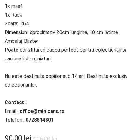
1x masă
1x Rack
Scara: 1:64
Dimensiuni: aproximativ 20cm lungime, 10 cm latime
Ambalaj: Blister
Poate constitui un cadou perfect pentru colectionari si
pasionati de miniaturi.
Nu este destinata copiilor sub 14 ani. Destinata exclusiv
colectionarilor.
Contact :
Email :
office@minicars.ro
Telefon :
0728814801
Prețul
Prețul
90.00
lei
110.00
lei