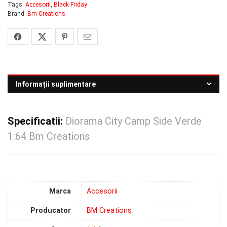
Tags:
Accesorii
,
Black Friday
Brand:
Bm Creations
Informații suplimentare
Specificatii:
Diorama City Camp Side Verde
1:64 Bm Creations
Marca
Accesorii
Producator
BM Creations