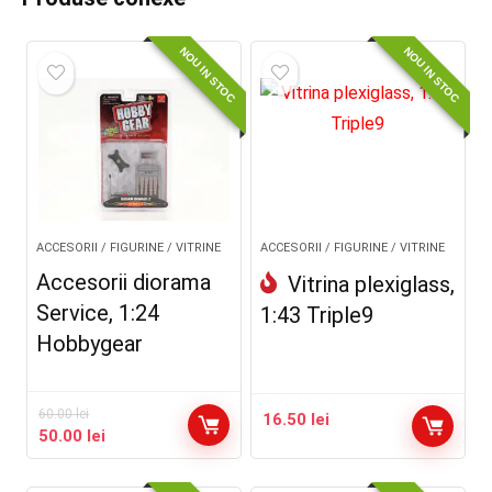
NOU IN STOC
NOU IN STOC
ACCESORII / FIGURINE / VITRINE
ACCESORII / FIGURINE / VITRINE
Accesorii diorama
Vitrina plexiglass,
Service, 1:24
1:43 Triple9
Hobbygear
60.00
lei
16.50
lei
Prețul
Prețul
50.00
lei
inițial
curent
a
este: