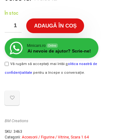
inițial
curent
În stoc
a
este:
fost:
90.00 lei.
ADAUGĂ ÎN COȘ
110.00 lei.
Minicars.ro
Online
Ai nevoie de ajutor? Scrie-ne!
Vă rugăm să acceptați mai întâi
p
olitica noastră de
confidențialitate
pentru a începe o conversație.
BM Creations
SKU:
3463
Categorii:
Accesorii / Figurine / Vitrine
,
Scara 1:64