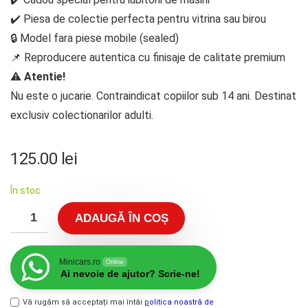
✔️ Piesa de colectie perfecta pentru vitrina sau birou
🔒 Model fara piese mobile (sealed)
📌 Reproducere autentica cu finisaje de calitate premium
⚠️
Atentie!
Nu este o jucarie. Contraindicat copiilor sub 14 ani. Destinat
exclusiv colectionarilor adulti.
125.00
lei
În stoc
ADAUGĂ ÎN COȘ
Minicars.ro
Online
Ai nevoie de ajutor? Scrie-ne!
Vă rugăm să acceptați mai întâi
p
olitica noastră de