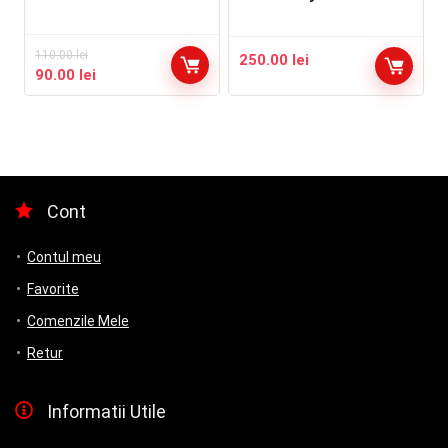
110.00
lei
250.00
lei
Prețul
Prețul
90.00
lei
inițial
curent
a
este:
fost:
90.00 lei.
110.00 lei.
Cont
Contul meu
Favorite
Comenzile Mele
Retur
Informatii Utile