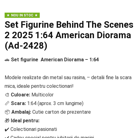
NOU IN STOC
Set Figurine Behind The Scenes
2 2025 1:64 American Diorama
(Ad-2428)
🚗
Set figurine American Diorama – 1:64
Modele realizate din metal sau rasina, – detalii fine la scara
mica, ideale pentru colectionari!
🎨
Culoare:
Multicolor
📏
Scara:
1:64 (aprox. 3 cm lungime)
📦
Ambalaj:
Cutie carton de prezentare
🎁
Ideal pentru:
✔️ Colectionari pasionati
✔️ Cadou special pentru iubitorii de masini