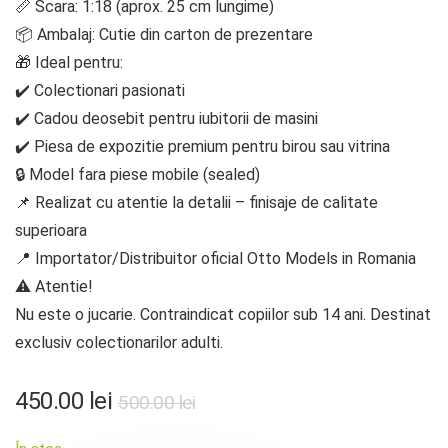
📏 Scara: 1:18 (aprox. 25 cm lungime)
📦 Ambalaj: Cutie din carton de prezentare
🎁 Ideal pentru:
✔️ Colectionari pasionati
✔️ Cadou deosebit pentru iubitorii de masini
✔️ Piesa de expozitie premium pentru birou sau vitrina
🔒 Model fara piese mobile (sealed)
📌 Realizat cu atentie la detalii – finisaje de calitate
superioara
📍 Importator/Distribuitor oficial Otto Models in Romania
⚠️ Atentie!
Nu este o jucarie. Contraindicat copiilor sub 14 ani. Destinat
exclusiv colectionarilor adulti.
Prețul
Prețul
450.00
lei
500.00
lei
inițial
curent