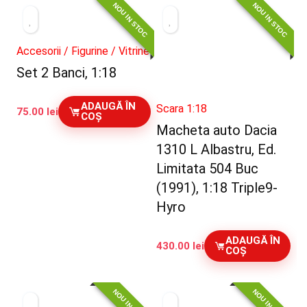
NOU IN STOC
NOU IN STOC
Accesorii / Figurine / Vitrine
Set 2 Banci, 1:18
ADAUGĂ ÎN
Scara 1:18
75.00
lei
COȘ
Macheta auto Dacia
1310 L Albastru, Ed.
Limitata 504 Buc
(1991), 1:18 Triple9-
Hyro
ADAUGĂ ÎN
430.00
lei
COȘ
NOU IN STOC
NOU IN STOC