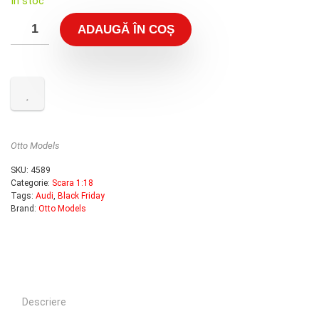
În stoc
a
este:
fost:
450.00 lei.
ADAUGĂ ÎN COȘ
500.00 lei.
Otto Models
SKU:
4589
Categorie:
Scara 1:18
Tags:
Audi
,
Black Friday
Brand:
Otto Models
Descriere