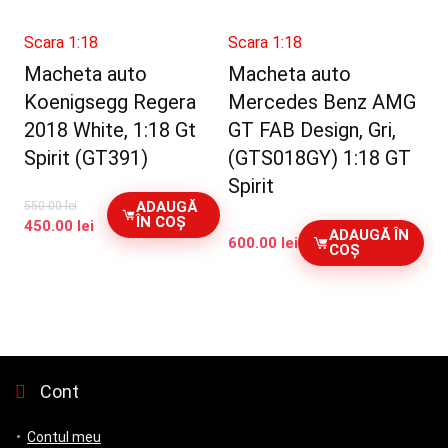
Scara 1:18
Scara 1:18
Macheta auto
Macheta auto
Koenigsegg Regera
Mercedes Benz AMG
2018 White, 1:18 Gt
GT FAB Design, Gri,
Spirit (GT391)
(GTS018GY) 1:18 GT
Spirit
ADAUGĂ
550.00
lei
ÎN COȘ
Prețul
Prețul
450.00
lei
ADAUGĂ ÎN
600.00
lei
inițial
curent
COȘ
a
este:
fost:
450.00 lei.
550.00 lei.
Cont
Contul meu