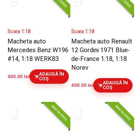
Scara 1:18
Scara 1:18
Macheta auto
Macheta auto Renault
Mercedes Benz W196
12 Gordini 1971 Blue-
#14, 1:18 WERK83
de-France 1:18, 1:18
Norev
ADAUGĂ ÎN
400.00
lei
COȘ
ADAUGĂ ÎN
400.00
lei
COȘ
NOU IN STOC
NOU IN STOC