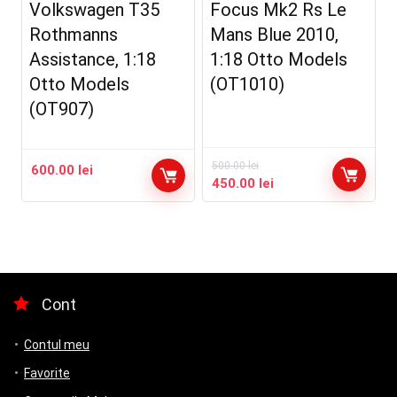
Volkswagen T35
Focus Mk2 Rs Le
Rothmanns
Mans Blue 2010,
Assistance, 1:18
1:18 Otto Models
Otto Models
(OT1010)
(OT907)
500.00
lei
600.00
lei
Prețul
Prețul
450.00
lei
inițial
curent
a
este:
fost:
450.00 lei.
500.00 lei.
Cont
Contul meu
Favorite