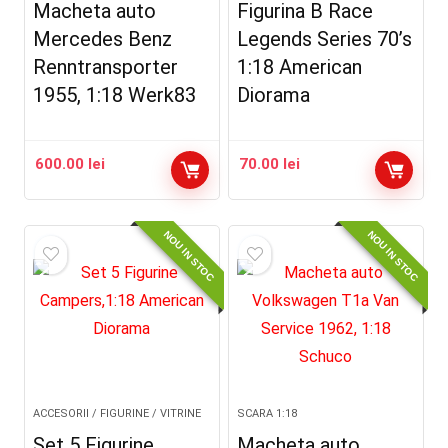
Macheta auto
Figurina B Race
Mercedes Benz
Legends Series 70’s
Renntransporter
1:18 American
1955, 1:18 Werk83
Diorama
600.00
lei
70.00
lei
NOU IN STOC
NOU IN STOC
ACCESORII / FIGURINE / VITRINE
SCARA 1:18
Set 5 Figurine
Macheta auto