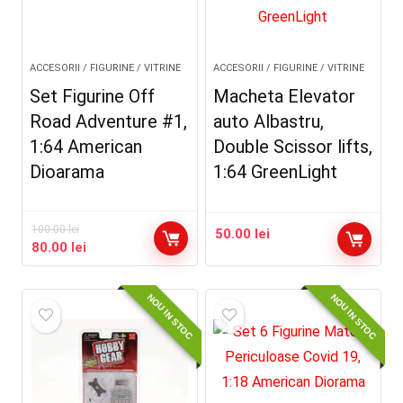
ACCESORII / FIGURINE / VITRINE
ACCESORII / FIGURINE / VITRINE
Set Figurine Off
Macheta Elevator
Road Adventure #1,
auto Albastru,
1:64 American
Double Scissor lifts,
Dioarama
1:64 GreenLight
100.00
lei
50.00
lei
Prețul
Prețul
80.00
lei
inițial
curent
a
este:
NOU IN STOC
NOU IN STOC
fost:
80.00 lei.
100.00 lei.