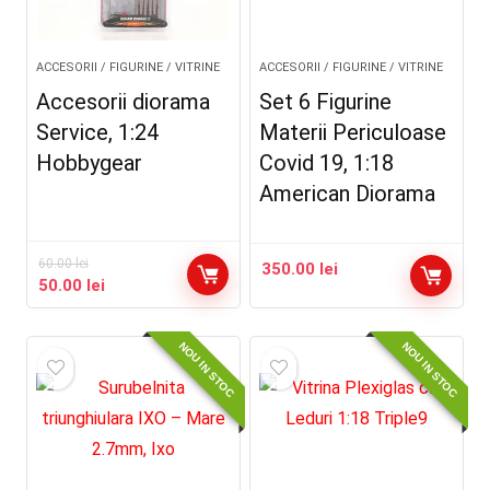
ACCESORII / FIGURINE / VITRINE
ACCESORII / FIGURINE / VITRINE
Accesorii diorama
Set 6 Figurine
Service, 1:24
Materii Periculoase
Hobbygear
Covid 19, 1:18
American Diorama
60.00
lei
350.00
lei
Prețul
Prețul
50.00
lei
inițial
curent
a
este:
NOU IN STOC
NOU IN STOC
fost:
50.00 lei.
60.00 lei.