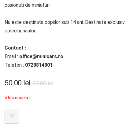
pasionati de miniaturi.
Nu este destinata copiilor sub 14 ani. Destinata exclusiv
colectionarilor.
Contact :
Email :
office@minicars.ro
Telefon :
0728814801
Prețul
Prețul
50.00
lei
60.00
lei
inițial
curent
Stoc epuizat
a
este:
fost:
50.00 lei.
60.00 lei.