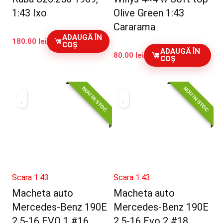
1:43 Ixo
Olive Green 1:43
Cararama
ADAUGĂ ÎN
180.00
lei
COȘ
ADAUGĂ ÎN
80.00
lei
COȘ
NOU IN STOC
NOU IN STOC
Scara 1:43
Scara 1:43
Macheta auto
Macheta auto
Mercedes-Benz 190E
Mercedes-Benz 190E
2.5-16 EVO 1 #16
2.5-16 Evo 2 #18