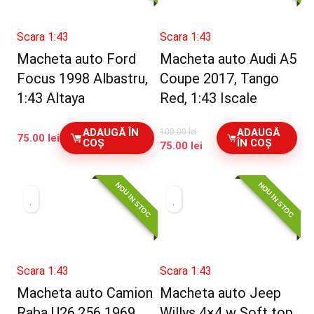
Scara 1:43
Scara 1:43
Macheta auto Ford
Macheta auto Audi A5
Focus 1998 Albastru,
Coupe 2017, Tango
1:43 Altaya
Red, 1:43 Iscale
ADAUGĂ ÎN
ADAUGĂ
100.00
lei
75.00
lei
COȘ
ÎN COȘ
Prețul
Prețul
75.00
lei
inițial
curent
a
este:
NOU IN STOC
NOU IN STOC
fost:
75.00 lei.
100.00 lei.
Scara 1:43
Scara 1:43
Macheta auto Camion
Macheta auto Jeep
Raba U26.256 1969,
Willys 4×4 w Soft top