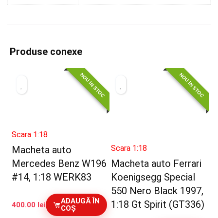
Produse conexe
NOU IN STOC
NOU IN STOC
Scara 1:18
Scara 1:18
Macheta auto
Mercedes Benz W196
Macheta auto Ferrari
#14, 1:18 WERK83
Koenigsegg Special
550 Nero Black 1997,
ADAUGĂ ÎN
1:18 Gt Spirit (GT336)
400.00
lei
COȘ