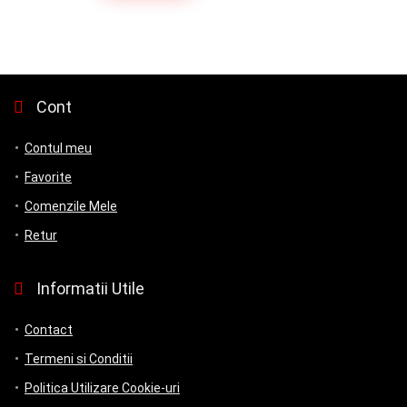
a
este:
fost:
450.00 lei.
500.00 lei.
Cont
Contul meu
Favorite
Comenzile Mele
Retur
Informatii Utile
Contact
Termeni si Conditii
Politica Utilizare Cookie-uri