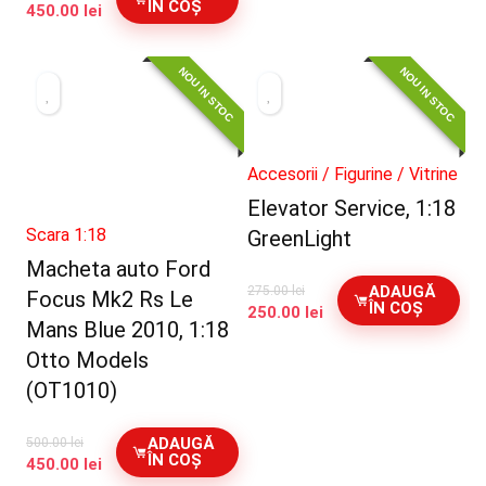
ÎN COȘ
Prețul
Prețul
450.00
lei
inițial
curent
a
este:
NOU IN STOC
NOU IN STOC
fost:
450.00 lei.
500.00 lei.
Accesorii / Figurine / Vitrine
Elevator Service, 1:18
Scara 1:18
GreenLight
Macheta auto Ford
ADAUGĂ
275.00
lei
Focus Mk2 Rs Le
ÎN COȘ
Prețul
Prețul
250.00
lei
Mans Blue 2010, 1:18
inițial
curent
a
este:
Otto Models
fost:
250.00 lei.
(OT1010)
275.00 lei.
ADAUGĂ
500.00
lei
ÎN COȘ
Prețul
Prețul
450.00
lei
inițial
curent