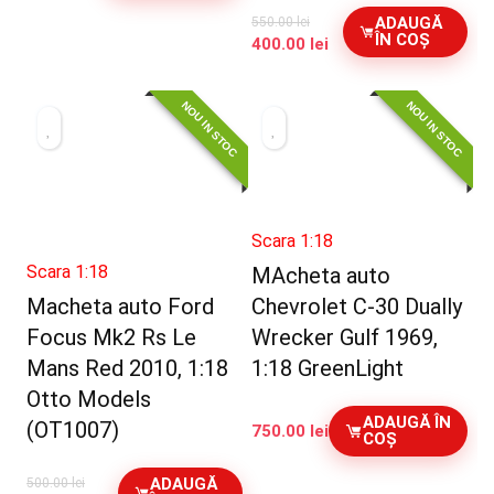
ADAUGĂ
550.00
lei
ÎN COȘ
Prețul
Prețul
400.00
lei
inițial
curent
a
este:
NOU IN STOC
NOU IN STOC
fost:
400.00 lei.
550.00 lei.
Scara 1:18
Scara 1:18
MAcheta auto
Macheta auto Ford
Chevrolet C-30 Dually
Focus Mk2 Rs Le
Wrecker Gulf 1969,
Mans Red 2010, 1:18
1:18 GreenLight
Otto Models
ADAUGĂ ÎN
(OT1007)
750.00
lei
COȘ
ADAUGĂ
500.00
lei