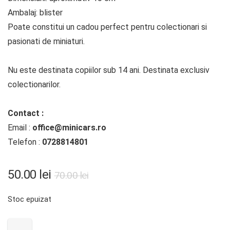
Ambalaj: blister
Poate constitui un cadou perfect pentru colectionari si
pasionati de miniaturi.
Nu este destinata copiilor sub 14 ani. Destinata exclusiv
colectionarilor.
Contact :
Email :
office@minicars.ro
Telefon :
0728814801
Prețul
Prețul
50.00
lei
70.00
lei
inițial
curent
Stoc epuizat
a
este:
fost:
50.00 lei.