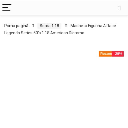
Prima pagină
Scara 1:18
Macheta Figurina A Race
Legends Series 50’s 1:18 American Diorama
Recomandat!
- 29%