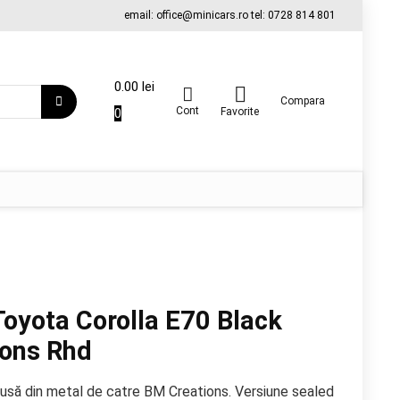
email: office@minicars.ro tel: 0728 814 801
0.00
lei
Compara
Cont
0
Favorite
oyota Corolla E70 Black
ions Rhd
usă din metal de catre BM Creations. Versiune sealed