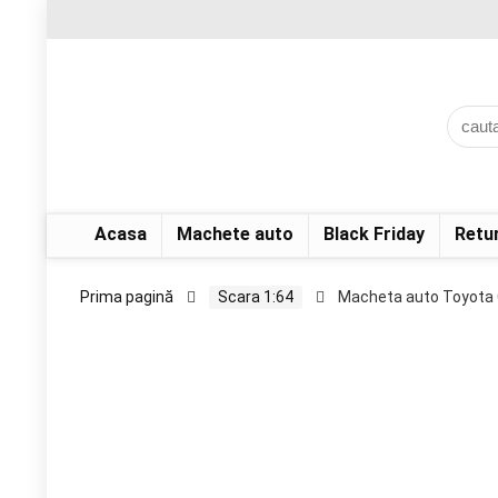
Acasa
Machete auto
Black Friday
Retu
Prima pagină
Scara 1:64
Macheta auto Toyota C