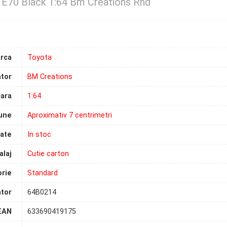
 E70 Black 1:64 Bm Creations Rhd
rca
Toyota
tor
BM Creations
ara
1:64
une
Aproximativ 7 centrimetri
tate
In stoc
laj
Cutie carton
rie
Standard
tor
64B0214
EAN
633690419175