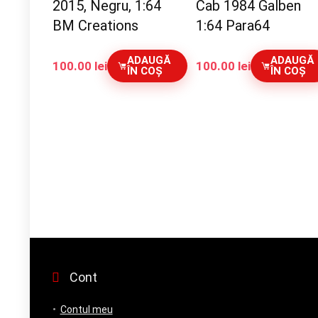
2015, Negru, 1:64
Cab 1984 Galben
BM Creations
1:64 Para64
ADAUGĂ
ADAUGĂ
100.00
lei
100.00
lei
ÎN COȘ
ÎN COȘ
Cont
Contul meu