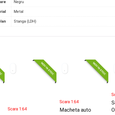
are
Negru
rial
Metal
olan
Stanga (LDH)
TOC
NOU IN STOC
NOU IN STOC
S
Scara 1:64
S
Scara 1:64
Macheta auto
O