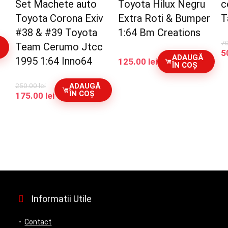
Set Machete auto
Toyota Hilux Negru
c
Toyota Corona Exiv
Extra Roti & Bumper
T
#38 & #39 Toyota
1:64 Bm Creations
7
Team Cerumo Jtcc
P
5
ADAUGĂ
1995 1:64 Inno64
125.00
lei
in
ÎN COȘ
a
f
250.00
lei
ADAUGĂ
7
ÎN COȘ
Prețul
Prețul
175.00
lei
inițial
curent
a
este:
fost:
175.00 lei.
250.00 lei.
Informatii Utile
Contact