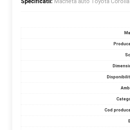
Specificatii:
Macheta auto Toyota Corolla
Ma
Produca
Sc
Dimensi
Disponibili
Amba
Catego
Cod produca