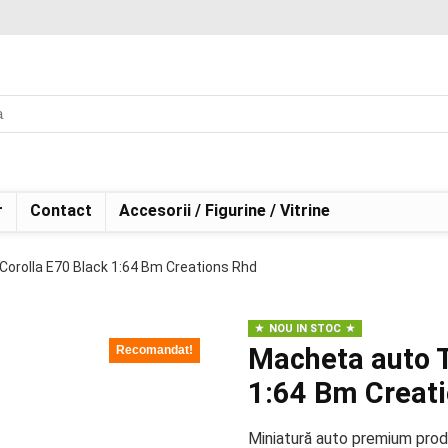
r
Contact
Accesorii / Figurine / Vitrine
orolla E70 Black 1:64 Bm Creations Rhd
NOU IN STOC
Macheta auto T
Recomandat!
1:64 Bm Creat
Miniatură auto premium prod