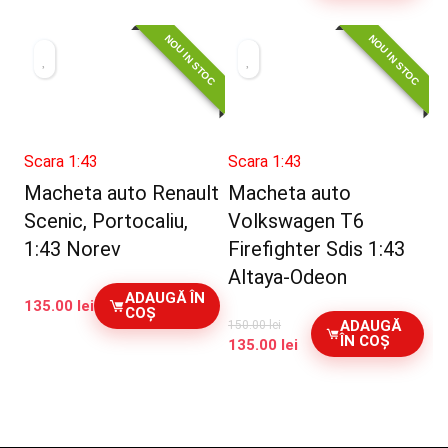
inițial
curent
a
este:
NOU IN STOC
NOU IN STOC
fost:
350.00 lei.
400.00 lei.
Scara 1:43
Scara 1:43
Macheta auto Renault
Macheta auto
Scenic, Portocaliu,
Volkswagen T6
1:43 Norev
Firefighter Sdis 1:43
Altaya-Odeon
ADAUGĂ ÎN
135.00
lei
COȘ
ADAUGĂ
150.00
lei
ÎN COȘ
Prețul
Prețul
135.00
lei
inițial
curent
a
este:
fost:
135.00 lei.
150.00 lei.