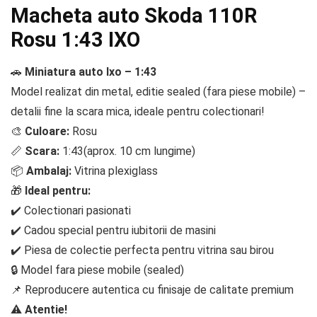
Macheta auto Skoda 110R
Rosu 1:43 IXO
🚗
Miniatura auto Ixo – 1:43
Model realizat din metal, editie sealed (fara piese mobile) –
detalii fine la scara mica, ideale pentru colectionari!
🎨
Culoare:
Rosu
📏
Scara:
1:43(aprox. 10 cm lungime)
📦
Ambalaj:
Vitrina plexiglass
🎁
Ideal pentru:
✔️ Colectionari pasionati
✔️ Cadou special pentru iubitorii de masini
✔️ Piesa de colectie perfecta pentru vitrina sau birou
🔒 Model fara piese mobile (sealed)
📌 Reproducere autentica cu finisaje de calitate premium
⚠️
Atentie!