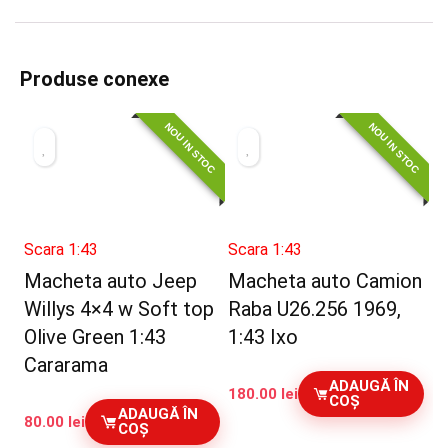
Produse conexe
NOU IN STOC
NOU IN STOC
Scara 1:43
Scara 1:43
Macheta auto Jeep
Macheta auto Camion
Willys 4×4 w Soft top
Raba U26.256 1969,
Olive Green 1:43
1:43 Ixo
Cararama
ADAUGĂ ÎN
180.00
lei
COȘ
ADAUGĂ ÎN
80.00
lei
COȘ