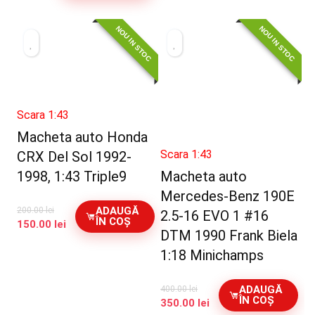
NOU IN STOC
NOU IN STOC
Scara 1:43
Macheta auto Honda
Scara 1:43
CRX Del Sol 1992-
1998, 1:43 Triple9
Macheta auto
Mercedes-Benz 190E
ADAUGĂ
200.00
lei
2.5-16 EVO 1 #16
ÎN COȘ
Prețul
Prețul
150.00
lei
DTM 1990 Frank Biela
inițial
curent
a
este:
1:18 Minichamps
fost:
150.00 lei.
200.00 lei.
ADAUGĂ
400.00
lei
ÎN COȘ
Prețul
Prețul
350.00
lei